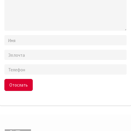
Имя
Эл.почта
Телефон
Surname
Отослать