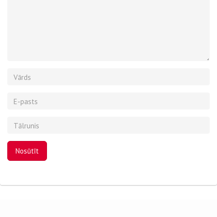
Vārds
E-
pasts
Tālrunis
Surname
Nosūtīt