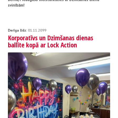
svinībām!
Derīga līdz:
01.11.2099
Korporatīvs un Dzimšanas dienas
ballīte kopā ar Lock Action