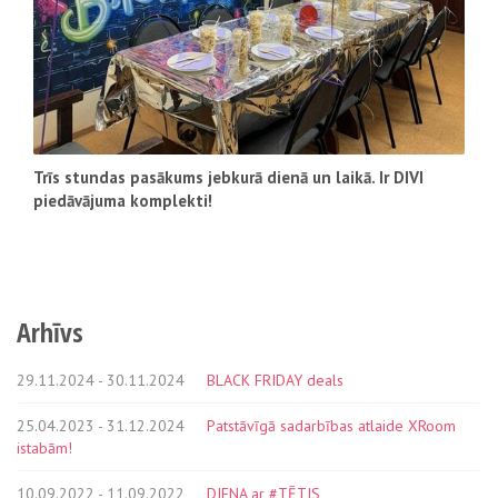
Trīs stundas pasākums jebkurā dienā un laikā. Ir DIVI
piedāvājuma komplekti!
Arhīvs
29.11.2024 - 30.11.2024
BLACK FRIDAY deals
25.04.2023 - 31.12.2024
Patstāvīgā sadarbības atlaide XRoom
istabām!
10.09.2022 - 11.09.2022
DIENA ar #TĒTIS