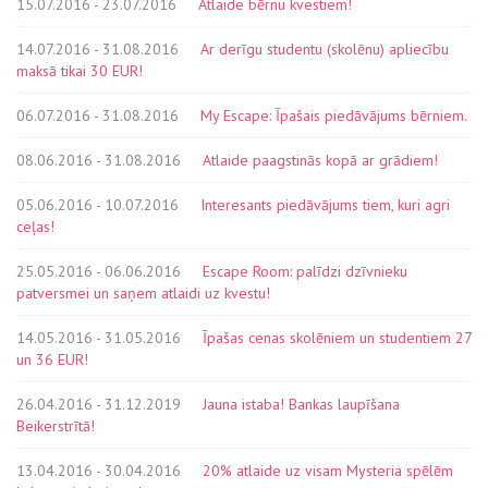
15.07.2016 - 23.07.2016
Atlaide bērnu kvestiem!
14.07.2016 - 31.08.2016
Ar derīgu studentu (skolēnu) apliecību
maksā tikai 30 EUR!
06.07.2016 - 31.08.2016
My Escape: Īpašais piedāvājums bērniem.
08.06.2016 - 31.08.2016
Atlaide paagstinās kopā ar grādiem!
05.06.2016 - 10.07.2016
Interesants piedāvājums tiem, kuri agri
ceļas!
25.05.2016 - 06.06.2016
Escape Room: palīdzi dzīvnieku
patversmei un saņem atlaidi uz kvestu!
14.05.2016 - 31.05.2016
Īpašas cenas skolēniem un studentiem 27
un 36 EUR!
26.04.2016 - 31.12.2019
Jauna istaba! Bankas laupīšana
Beikerstrītā!
13.04.2016 - 30.04.2016
20% atlaide uz visam Mysteria spēlēm