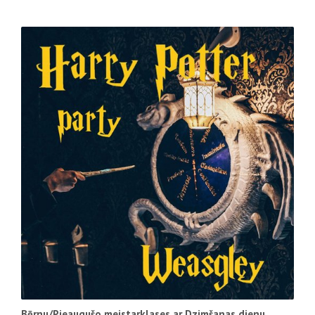
Bērnu/Pieaugušo meistarklases ar Dzimšanas dienu