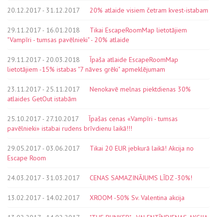
20.12.2017 - 31.12.2017
20% atlaide visiem četram kvest-istabam
29.11.2017 - 16.01.2018
Tikai EscapeRoomMap lietotājiem
"Vampīri - tumsas pavēlnieki" - 20% atlaide
29.11.2017 - 20.03.2018
Īpaša atlaide EscapeRoomMap
lietotājiem -15% istabas "7 nāves grēki" apmeklējumam
23.11.2017 - 25.11.2017
Nenokavē melnas piektdienas 30%
atlaides GetOut istabām
25.10.2017 - 27.10.2017
Īpašas cenas «Vampīri - tumsas
pavēlnieki» istabai rudens brīvdienu laikā!!!
29.05.2017 - 03.06.2017
Tikai 20 EUR jebkurā laikā! Akcija no
Escape Room
24.03.2017 - 31.03.2017
CENAS SAMAZINĀJUMS LĪDZ -30%!
13.02.2017 - 14.02.2017
XROOM -50% Sv. Valentina akcija