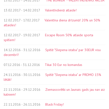
13.02.2017 - 14.02.2017
"THE BUNKER" - VALENTĪNDIENAS AKCIJA
13.02.2017 - 14.02.2017
Valentīndienā atlaide!
12.02.2017 - 17.02.2017
Valentīna diena drīzumā! 20% un 50%
atlaides!
12.02.2017 - 19.02.2017
Escape Room 50% atlaide sporta
spēlem!
14.12.2016 - 31.12.2016
Spēlē "Slepena istaba" par 30EUR visu
decembrī!
07.12.2016 - 31.12.2016
Tikai 30 Eur no komandas
24.11.2016 - 30.11.2016
Spēlē "Slepena istaba" ar PROMO 15%
lētāk!
22.11.2016 - 29.12.2016
Ziemasssvētki un Jaunais gads jau nav aiz
kalniem!
22.11.2016 - 26.11.2016
Black Friday!