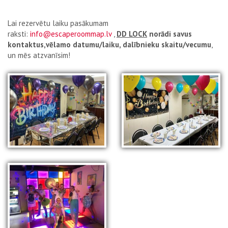
Lai rezervētu laiku pasākumam
raksti:
info@escaperoommap.lv
,
DD LOCK
norādi
savus
kontaktus,vēlamo datumu/laiku, dalībnieku skaitu/vecumu
,
un mēs atzvanīsim!