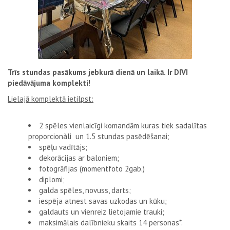
Trīs stundas pasākums jebkurā dienā un laikā. Ir DIVI
piedāvājuma komplekti!
Lielajā komplektā ietilpst:
2 spēles vienlaicīgi komandām kuras tiek sadalītas
proporcionàli un 1.5 stundas pasēdēšanai;
spēļu vadītājs;
dekorācijas ar baloniem;
fotogrāfijas (momentfoto 2gab.)
diplomi;
galda spēles, novuss, darts;
iespēja atnest savas uzkodas un kūku;
galdauts un vienreiz lietojamie trauki;
maksimālais dalībnieku skaits 14 personas*.