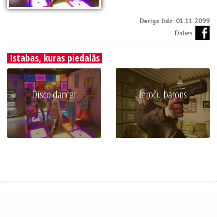
Derīgs līdz: 01.11.2099
Dalies
Istabas, kuras piedalās
Disco dancer
Ieroču barons