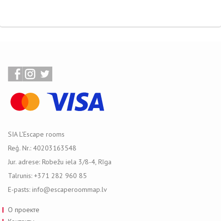
SIA L'Escape rooms
Reģ. Nr.: 40203163548
Jur. adrese: Robežu iela 3/8-4, Rīga
Talrunis: +371 282 960 85
E-pasts: info@escaperoommap.lv
О проекте