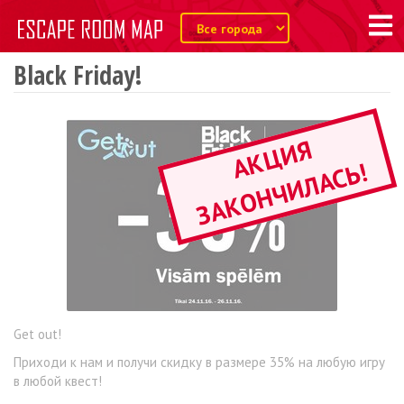
Black Friday!
А
К
Ц
И
Я
З
А
К
О
Н
Ч
И
Л
А
С
Ь
!
Get out!
Приходи к нам и получи скидку в размере 35% на любую игру
в любой квест!