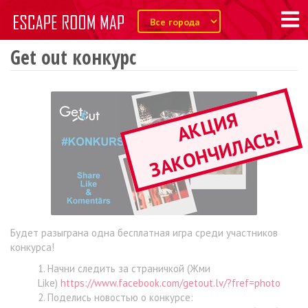
Get out конкурс
А
К
Ц
И
Я
З
А
К
О
Н
Ч
И
Л
А
С
Ь
!
Будет разыграна одна бесплатная игра среди участников
конкурса!
Начни следить за страничкой (Жми
Like)
https://www.facebook.com/getout.lv/?fref=photo
Поделись новостью о конкурсе: