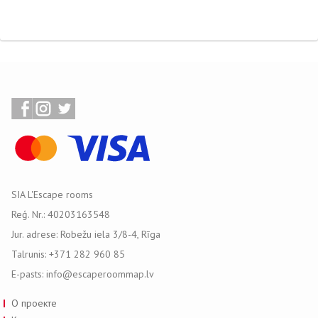
SIA L'Escape rooms
Reģ. Nr.: 40203163548
Jur. adrese: Robežu iela 3/8-4, Rīga
Talrunis: +371 282 960 85
E-pasts: info@escaperoommap.lv
О проекте