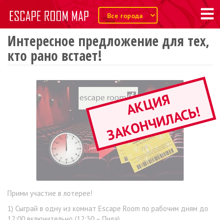
Интересное предложение для тех,
кто рано встает!
А
К
Ц
И
Я
З
А
К
О
Н
Ч
И
Л
А
С
Ь
!
Прими участие в лотерее!
1) Сыграй в одну из комнат Escape Room по рабочим дням до
12:00 включительно (12:30 – Пила).