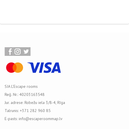
SIA L'Escape rooms
Reģ. Nr.: 40203163548
Jur. adrese: Robežu iela 3/8-4, Rīga
Talrunis: +371 282 960 85
E-pasts: info@escaperoommap.lv