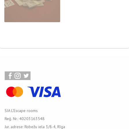
SIA L'Escape rooms
Reģ. Nr.: 40203163548
Jur. adrese: Robežu iela 3/8-4, Rīga