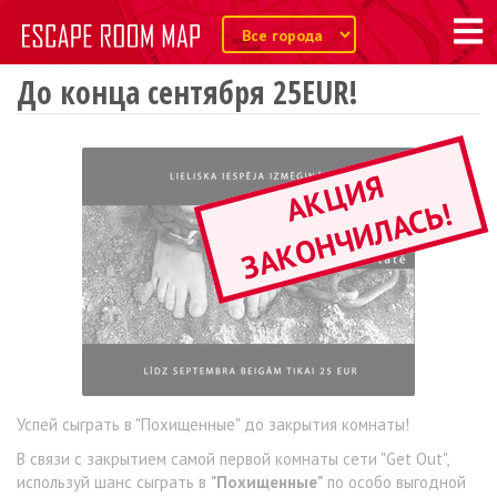
До конца сентября 25EUR!
А
К
Ц
И
Я
З
А
К
О
Н
Ч
И
Л
А
С
Ь
!
Успей сыграть в "
Похищенные
" до закрытия комнаты!
В связи с закрытием самой первой комнаты сети "Get Out",
используй шанс сыграть в
"Похищенные"
по особо выгодной