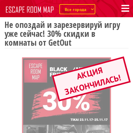
Не опоздай и зарезервируй игру
уже сейчас! 30% скидки в
комнаты от GetOut
А
К
Ц
И
Я
З
А
К
О
Н
Ч
И
Л
А
С
Ь
!