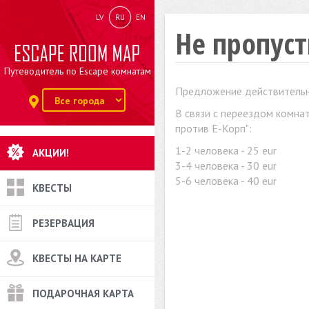
LV
RU
EN
Не пропуст
Путеводитель по Escape комнатам
Предложение действительн
В связи с переездом комнат
против Е-Корп":
1-2 человека - 25 eur
АКЦИИ!
3-4 человека - 30 eur
5-6 человека - 40 eur
КВЕСТЫ
РЕЗЕРВАЦИЯ
КВЕСТЫ НА КАРТЕ
ПОДАРОЧНАЯ КАРТА