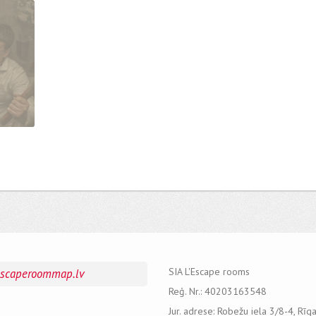
SIA L'Escape rooms
escaperoommap.lv
Reģ. Nr.: 40203163548
Jur. adrese: Robežu iela 3/8-4, Rīg