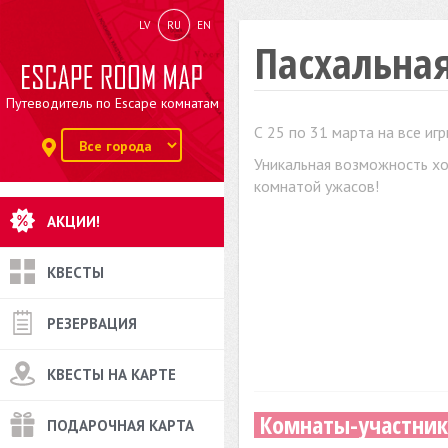
LV
RU
EN
Пасхальна
Путеводитель по Escape комнатам
С 25 по 31 марта на все и
Уникальная возможность хо
комнатой ужасов!
АКЦИИ!
КВЕСТЫ
РЕЗЕРВАЦИЯ
КВЕСТЫ НА КАРТЕ
Комнаты-участник
ПОДАРОЧНАЯ КАРТА