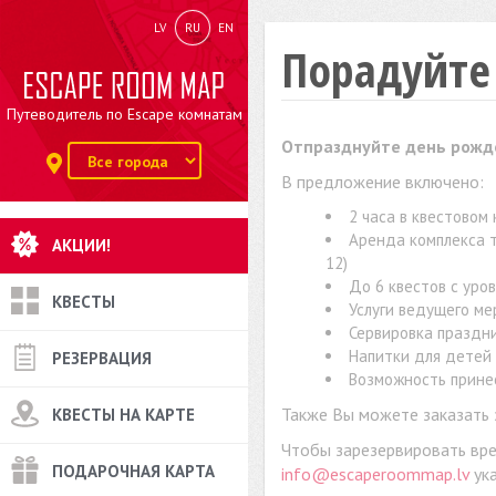
LV
RU
EN
Порадуйте 
Путеводитель по Escape комнатам
Отпразднуйте день рожден
В предложение включено:
2 часа в квестовом
Аренда комплекса т
АКЦИИ!
12)
До 6 квестов с уро
КВЕСТЫ
Услуги ведущего м
Сервировка праздни
Напитки для детей 
РЕЗЕРВАЦИЯ
Возможность принес
Также Вы можете заказать 
КВЕСТЫ НА КАРТЕ
Чтобы зарезервировать вре
ПОДАРОЧНАЯ КАРТА
info@escaperoommap.lv
ука