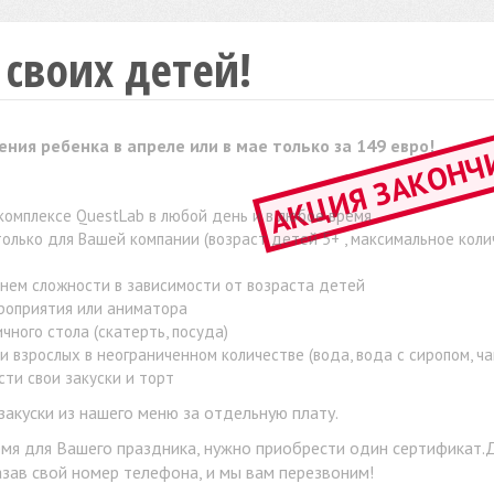
своих детей!
АКЦИЯ ЗАКОНЧ
ия ребенка в апреле или в мае только за 149 евро!
 комплексе QuestLab в любой день и в любое время
олько для Вашей компании (возраст детей 5+ , максимальное кол
внем сложности в зависимости от возраста детей
ероприятия или аниматора
чного стола (скатерть, посуда)
и взрослых в неограниченном количестве (вода, вода с сиропом, ча
ти свои закуски и торт
закуски из нашего меню за отдельную плату.
мя для Вашего праздника, нужно приобрести один сертификат.
зав свой номер телефона, и мы вам перезвоним!