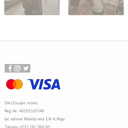
SIA L'Escape rooms
Reģ. Nr.: 40203163548
Jur. adrese: Robežu iela 3/8-4, Rīga
Talrunis: +371 282 960 85