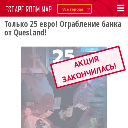
Только 25 евро! Ограбление банка
от QuesLand!
А
К
Ц
И
Я
З
А
К
О
Н
Ч
И
Л
А
С
Ь
!