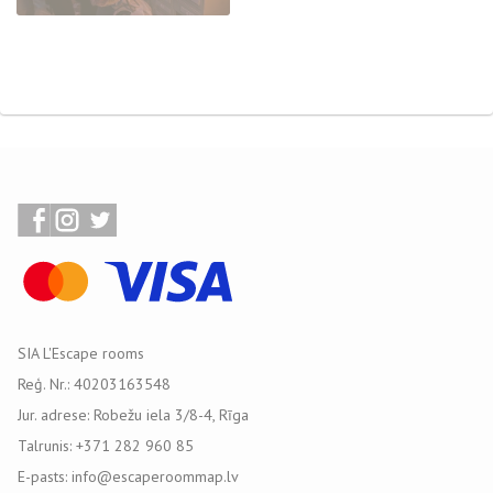
SIA L'Escape rooms
Reģ. Nr.: 40203163548
Jur. adrese: Robežu iela 3/8-4, Rīga
Talrunis: +371 282 960 85
E-pasts: info@escaperoommap.lv