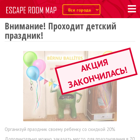
Внимание! Проходит детский
праздник!
А
К
Ц
И
Я
З
А
К
О
Н
Ч
И
Л
А
С
Ь
!
Организуй праздник своему ребенку со скидкой 20%
Дополнительно можно заказать место для празднования в 70