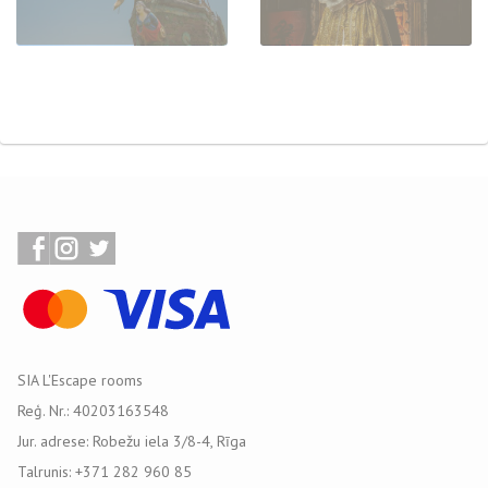
SIA L'Escape rooms
Reģ. Nr.: 40203163548
Jur. adrese: Robežu iela 3/8-4, Rīga
Talrunis: +371 282 960 85