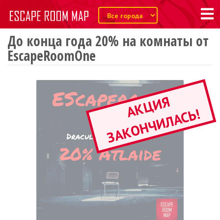
До конца года 20% на комнаты от
EscapeRoomOne
А
К
Ц
И
Я
З
А
К
О
Н
Ч
И
Л
А
С
Ь
!