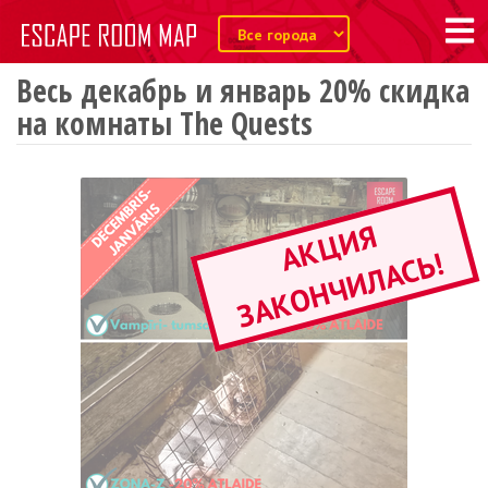
Весь декабрь и январь 20% скидка
на комнаты The Quests
А
К
Ц
И
Я
З
А
К
О
Н
Ч
И
Л
А
С
Ь
!