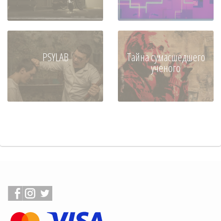
PSYLAB
Тайна сумасшедшего
ученого