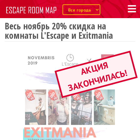
Весь ноябрь 20% скидка на
комнаты L'Escape и Exitmania
А
К
Ц
И
Я
З
А
К
О
Н
Ч
И
Л
А
С
Ь
!