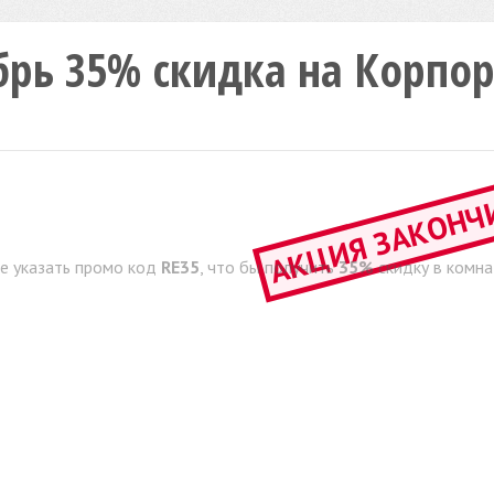
брь 35% скидка на Корпо
АКЦИЯ ЗАКОНЧ
те указать промо код
RE35
, что бы получить
35%
скидку в комна