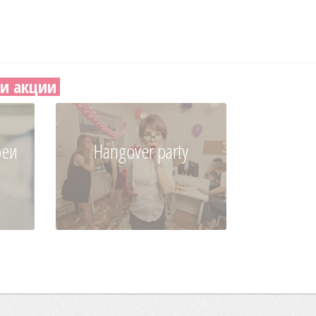
и акции
реи
Hangover party