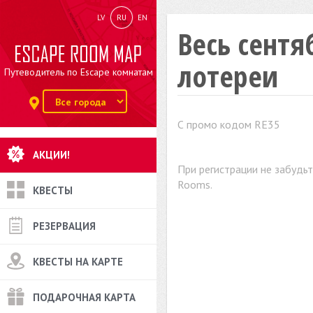
LV
RU
EN
Весь сентя
лотереи
Путеводитель по Escape комнатам
С промо кодом RE35
АКЦИИ!
При регистрации не забудь
Rooms.
КВЕСТЫ
РЕЗЕРВАЦИЯ
КВЕСТЫ НА КАРТЕ
ПОДАРОЧНАЯ КАРТА