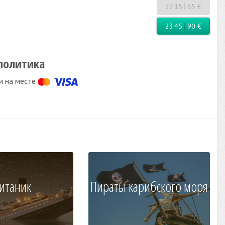
22:15
85 €
23:45
90 €
политика
м на месте
итаник
Пираты карибского моря