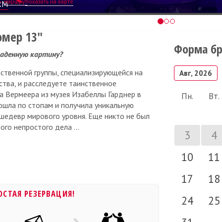
маршрут
показать на карте
RM
омер 13"
Форма б
раденную картину?
дственной группы, специализирующейся на
Авг, 2026
ства, и расследуете таинственное
на Вермеера из музея Изабеллы Гарднер в
Пн.
Вт.
ошла по стопам и получила уникальную
шедевр мирового уровня. Еще никто не был
ого непростого дела ...
3
4
10
11
17
18
ОСТАЯ РЕЗЕРВАЦИЯ!
24
25