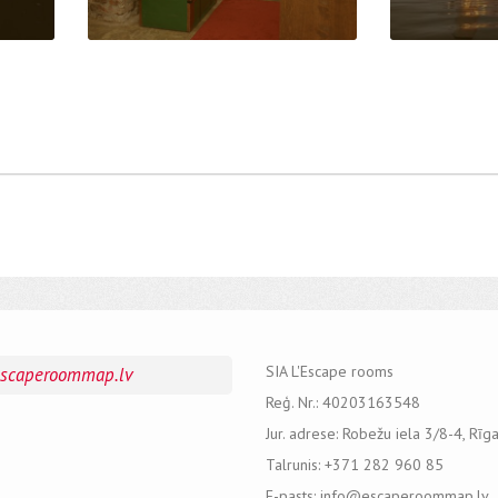
SIA L'Escape rooms
escaperoommap.lv
Reģ. Nr.: 40203163548
Jur. adrese: Robežu iela 3/8-4, Rīg
Talrunis: +371 282 960 85
E-pasts: info@escaperoommap.lv