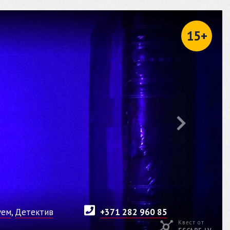
15+
уем
,
Детектив
+371 282 960 85
Квест от