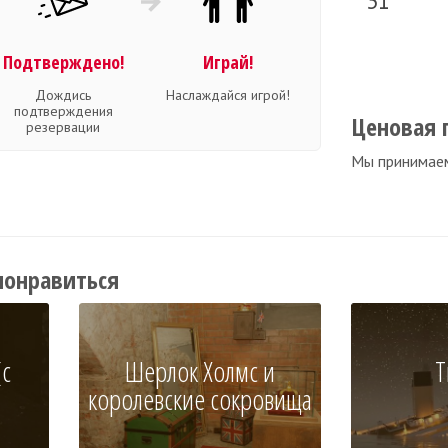
31
Подтверждено!
Играй!
Дождись
Наслаждайся игрой!
подтверждения
Ценовая 
резервации
Мы принимае
понравиться
с
Шерлок Холмс и
Т
королевские сокровища