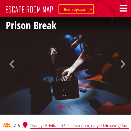
Prison Break
2-6
Рига, ул.Brivibas 33, 4.этаж (вход с ул.Dzirnavu), Рига