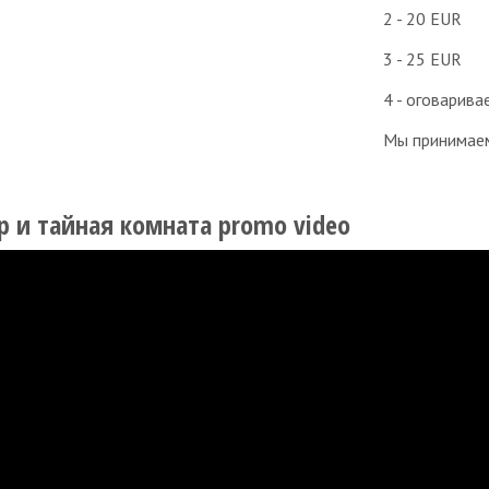
2 - 20 EUR
3 - 25 EUR
4 - оговарив
Мы принимае
р и тайная комната promo video