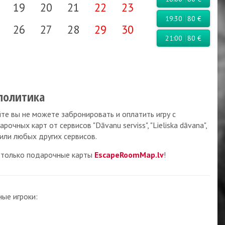
19
20
21
22
23
19:30
80 €
26
27
28
29
30
21:00
80 €
политика
те вы не можете забронировать и оплатить игру с
очных карт от сервисов "Dāvanu serviss", "Lieliska dāvana",
 или любых других сервисов.
только подарочные карты
EscapeRoomMap.lv
!
ые игроки: