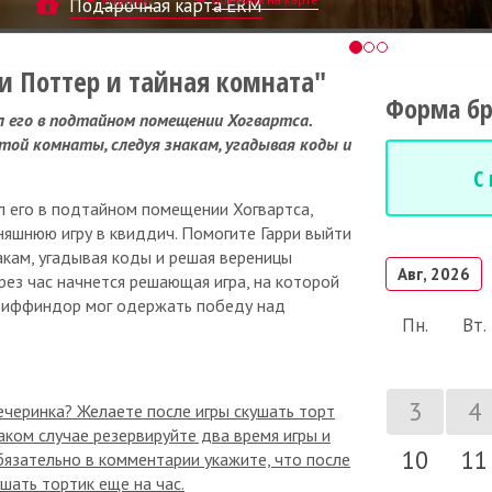
Подарочная карта ERM
ри Поттер и тайная комната"
Форма б
л его в подтайном помещении Хогвартса.
той комнаты, следуя знакам, угадывая коды и
С
ыл его в подтайном помещении Хогвартса,
няшнюю игру в квиддич. Помогите Гарри выйти
акам, угадывая коды и решая вереницы
Авг, 2026
рез час начнется решающая игра, на которой
Гриффиндор мог одержать победу над
Пн.
Вт.
3
4
ечеринка? Желаете после игры скушать торт
аком случае резервируйте два время игры и
10
11
бязательно в комментарии укажите, что после
шать тортик еще на час.