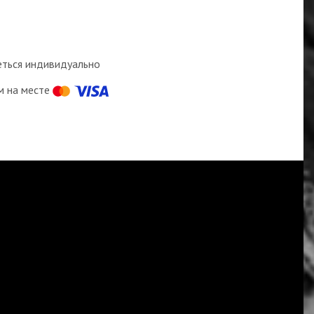
аеться индивидуально
м на месте