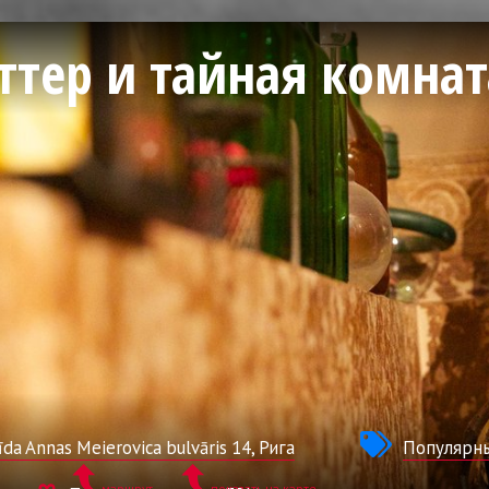
ттер и тайная комнат
īda Annas Meierovica bulvāris 14, Рига
Популярн
маршрут
показать на карте