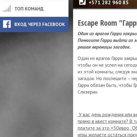
+371 282 960 85
ТОП КОМАНД
Escape Room "Гар
ВХОД ЧЕРЕЗ FACEBOOK
Один из врагов Гарри закры
Помогите Гарри выйти из э
решая вереницы загадок.
Один из врагов Гарри закр
чтобы он не успел на сегод
из этой комнаты, следуя зн
загадок. Но поспешите – че
Гарри обязан быть, чтобы 
Слизерин.
У вас день рождения или в
прямо в квест комнате? В т
платите за это +50евро . О
игры желаете остаться поку