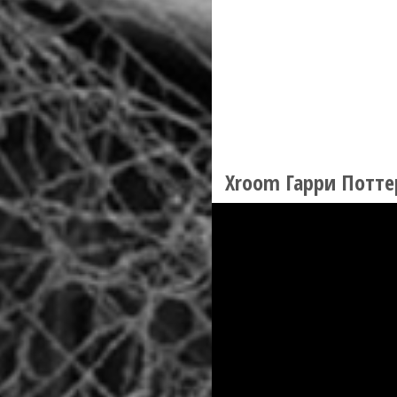
Xroom Гарри Потте