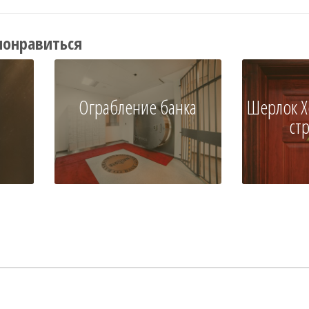
понравиться
Ограбление банка
Шерлок Х
ст