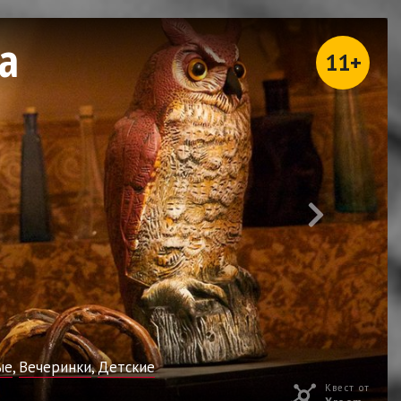
а
11+
ые
,
Вечеринки
,
Детские
Квест от