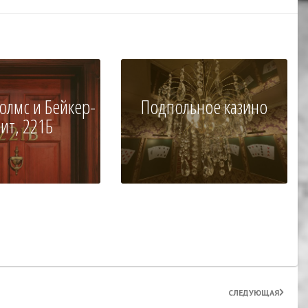
олмс и Бейкер-
Подпольное казино
рит, 221Б
СЛЕДУЮЩАЯ