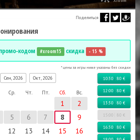
Xroom
Поделиться
ронирования
 промо-кодом
скидка
#xroom15
- 15 %
* цены за игры ниже указаны без скидки
Сен, 2026
Окт, 2026
10:30
80 €
12:00
80 €
Ср.
Чт.
Пт.
Сб.
Вс.
1
2
13:30
80 €
15:00
80 €
5
6
7
8
9
16:30
80 €
12
13
14
15
16
18:00
80 €