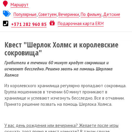
Маршрут
Популярные
,
Советуем
,
Вечеринки
,
По фильму
,
Детские
Квест от
Xroom
Подарочная карта ERM
+371 282 960 85
Квест "Шерлок Холмс и королевские
сокровища"
Грабители в течении 60 минут крадут сокровища и
исчезают бесследно. Решено звать на помощь Шерлока
Холмса
Из королевского хранилища регулярно пропадают сокровища.
Группа мошенников в течении 60 минут проникают в
хранилище и успевают изчезнуть бесследно. Все в отчаянии.
Принято решение позвать на помощь Шерлока Холмса.
У вас день рождения или вечеринка? Желаете после игры
скушать торт прямо в квест комнате? В таком случае