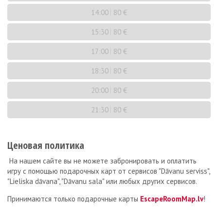
14:00
80 €
15:30
80 €
17:00
80 €
18:30
80 €
20:00
80 €
21:30
80 €
Ценовая политика
На нашем сайте вы не можете забронировать и оплатить
игру с помощью подарочных карт от сервисов "Dāvanu serviss",
"Lieliska dāvana", "Dāvanu sala" или любых других сервисов.
Принимаются только подарочные карты
EscapeRoomMap.lv
!