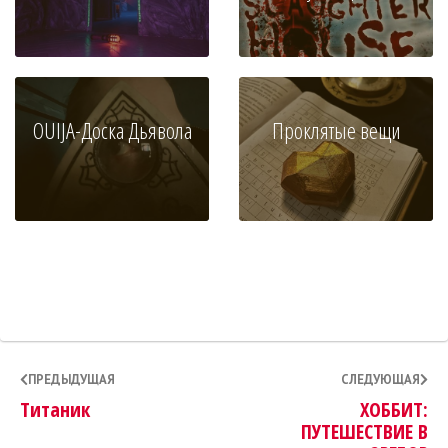
OUIJA-Доска Дьявола
Проклятые вещи
ПРЕДЫДУЩАЯ
СЛЕДУЮЩАЯ
Титаник
ХОББИТ:
ПУТЕШЕСТВИЕ В