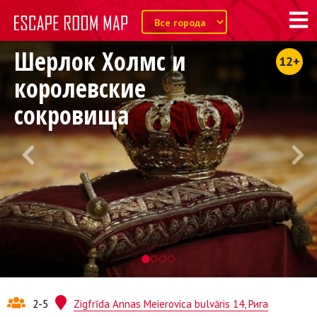
Шерлок Холмс и
12+
королевские
сокровища
2-5
Zigfrīda Annas Meierovica bulvāris 14, Рига