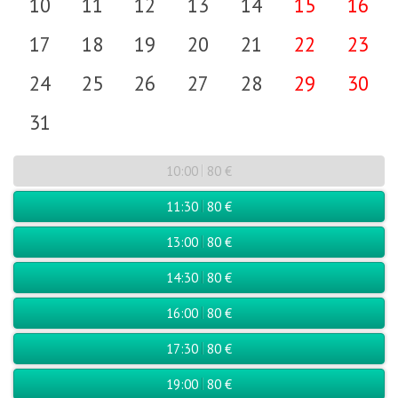
10
11
12
13
14
15
16
17
18
19
20
21
22
23
24
25
26
27
28
29
30
31
10:00
80 €
11:30
80 €
13:00
80 €
14:30
80 €
16:00
80 €
17:30
80 €
19:00
80 €