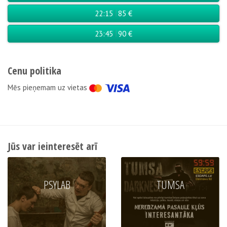
22:15
85 €
23:45
90 €
Cenu politika
Мēs pieņemam uz vietas
Jūs var ieinteresēt arī
PSYLAB
TUMSA