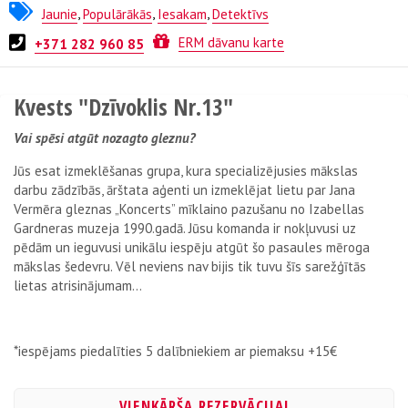
Jaunie
,
Populārākās
,
Iesakam
,
Detektīvs
Kvests no
ESCAPE.LV
ERM dāvanu karte
+371 282 960 85
Kvests "Dzīvoklis Nr.13"
Vai spēsi atgūt nozagto gleznu?
Jūs esat izmeklēšanas grupa, kura specializējusies mākslas
darbu zādzībās, ārštata aģenti un izmeklējat lietu par Jana
Vermēra gleznas „Koncerts” mīklaino pazušanu no Izabellas
Gardneras muzeja 1990.gadā. Jūsu komanda ir nokļuvusi uz
pēdām un ieguvusi unikālu iespēju atgūt šo pasaules mēroga
mākslas šedevru. Vēl neviens nav bijis tik tuvu šīs sarežģītās
lietas atrisinājumam…
*iespējams piedalīties 5 dalībniekiem ar piemaksu +15€
VIENKĀRŠA REZERVĀCIJA!