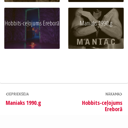
Hobbits-ceļojums Ereborā
Maniaks 1990.g
IEPRIEKŠĒJA
NĀKAMA
Maniaks 1990.g
Hobbits-ceļojums
Ereborā