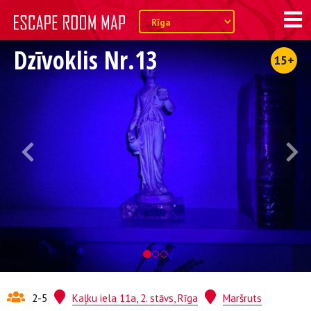
Dzīvoklis Nr.13
15+
2-5
Kaļku iela 11a, 2. stāvs, Rīga
Maršruts