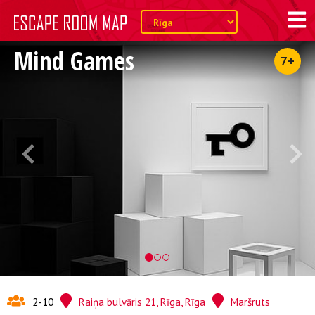
Mind Games
7+
2-10
Raiņa bulvāris 21, Rīga, Rīga
Maršruts