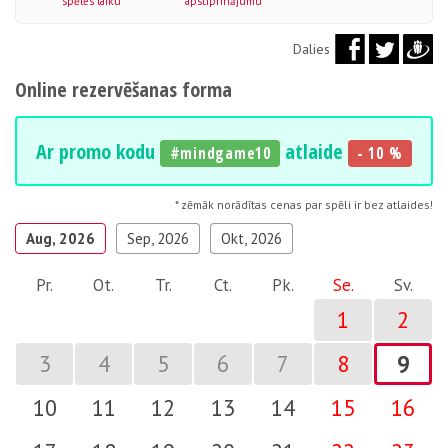
spēles laiku
apstiprinājumu
Dalies
Online rezervēšanas forma
Ar promo kodu
atlaide
#mindgame10
- 10 %
* zēmāk norādītas cenas par spēli ir bez atlaides!
Aug, 2026
Sep, 2026
Okt, 2026
Pr.
Ot.
Tr.
Ct.
Pk.
Se.
Sv.
1
2
3
4
5
6
7
8
9
10
11
12
13
14
15
16