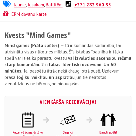
Jaunie
,
Iesakam
,
Ballītēm
+371 282 960 85
Kvests no
Break Out
ERM dāvanu karte
Kvests "Mind Games"
Mind games (Prāta spēles)
— tā ir komandas sadarbība, lai
atrisinātu visas nākotnes mīklas. Šīs istabas īpatnība ir tā, ka
spēli var iziet kā parastu kvestu
vai izvēlēties sacensību režīmu
starp komandām. 2 istabas. Identiski uzdevumi. Un 60
minūtes,
lai paspētu ātrāk nekā draugi otrā pusē. Uzdevumi
prasa
loģiku, veiklību un asprātību
, un tie neatstās
vienaldzīgus ne bērnus, ne pieaugušos...
VIENKĀRŠA REZERVĀCIJA!
Rezervē jums ērtāko
Sagaidi
Baudi spēli!