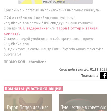
Красочные и богатые на приключения школьные каникулы!
С
26 октября по 1 ноября
, ипользуя промо-
код
#brīvdiena
получи
30% скидку
на наши комнаты!
1. зайди "
КГБ задержание
" или "
Гарри Поттер и тайная
комната
".
2. зарезервируй удобное для себя время, введя промо-
код
#brīvdiena
3. иди играть в самый центр Риги - Zigfrīda Annas Meierovica
bulvāris 14
ПРОМО КОД - #brīvdiena
Срок действия до: 01.11.2015
Поделиться
Комнаты-участники акции
Гарри Поттер и тайная
Путешествие в советскую