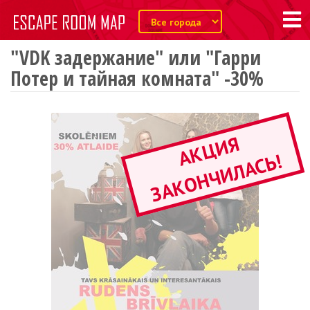
"VDK задержание" или "Гарри
Потер и тайная комната" -30%
А
К
Ц
И
Я
З
А
К
О
Н
Ч
И
Л
А
С
Ь
!