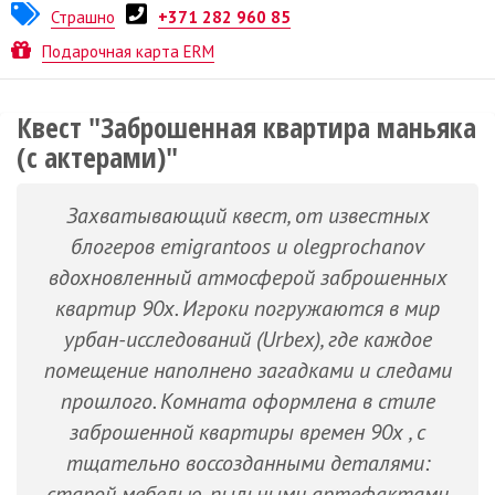
Страшно
+371 282 960 85
Квест от
UrbexQuest
Подарочная карта ERM
Квест "Заброшенная квартира маньяка
(с актерами)"
Захватывающий квест, от известных
блогеров emigrantoos и olegprochanov
вдохновленный атмосферой заброшенных
квартир 90х. Игроки погружаются в мир
урбан-исследований (Urbex), где каждое
помещение наполнено загадками и следами
прошлого. Комната оформлена в стиле
заброшенной квартиры времен 90х , с
тщательно воссозданными деталями:
старой мебелью, пыльными артефактами