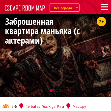
Заброшенная
7+
квартира маньяка (с
актерами)
2-6
Terbatas 76a, Riga, Рига
Маршрут