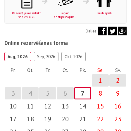
Rezervē jums ērtāko
Sagaidi
Baudi spēli!
spēles laiku
apstiprinājumu
Dalies
Online rezervēšanas forma
Aug, 2026
Sep, 2026
Okt, 2026
Pr.
Ot.
Tr.
Ct.
Pk.
Se.
Sv.
1
2
3
4
5
6
7
8
9
10
11
12
13
14
15
16
17
18
19
20
21
22
23