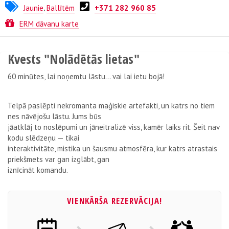
Jaunie
,
Ballītēm
+371 282 960 85
Kvests no
Weasgley
ERM dāvanu karte
Kvests "Nolādētās lietas"
60 minūtes, lai noņemtu lāstu… vai lai ietu bojā!
Telpā paslēpti nekromanta maģiskie artefakti, un katrs no tiem
nes nāvējošu lāstu. Jums būs
jāatklāj to noslēpumi un jāneitralizē viss, kamēr laiks rit. Šeit nav
kodu slēdzeņu — tikai
interaktivitāte, mistika un šausmu atmosfēra, kur katrs atrastais
priekšmets var gan izglābt, gan
iznīcināt komandu.
VIENKĀRŠA REZERVĀCIJA!