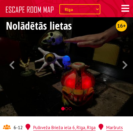
Nolādētās lietas
16+
6-12
Pulkveža Brieža iela 6, Rīga, Rīga
Maršruts