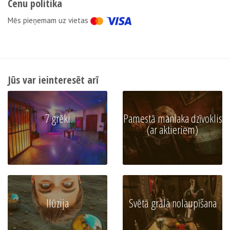
Cenu politika
Мēs pieņemam uz vietas
Jūs var ieinteresēt arī
7 grēki
Pamestā maniaka dzīvoklis
(ar aktieriem)
Ilūzija
Svētā grāla nolaupīšana