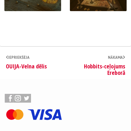
IEPRIEKŠĒJA
NĀKAMA
OUIJA-Velna dēlis
Hobbits-ceļojums
Ereborā