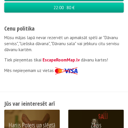
22:00
80 €
Cenu politika
Mūsu mājas lapā nevar rezervēt un apmaksāt spēli ar
"Dāvanu
serviss", "Lieliska dāvana", "Dāvanu sala" vai jebkuru citu servisu
dāvanu kartēm.
Tiek pieņemtas tikai
EscapeRoomMap.lv
dāvanu kartes!
Мēs nepieņemam uz vietas
Jūs var ieinteresēt arī
Harijs Poters un slēgtā
Zāģis