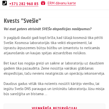
No Game
ERM dāvanu karte
+371 282 960 85
Kvests "Svešie"
Vai esat gatavs atrisināt SVEŠo ekspedīcijas noslēpumus?
Ir pagājuši daudzi gadi kopš brīža, kad tālajā kosmosā tika pētīti
Svešie. Kosmosa laboratorijās tika veikti eksperimenti, lai
izprastu ārpuszemes būtņu būtību un izmantotu to neticamās
atjaunošanās un kaujas spējas aizsardzības nolūkos.
Bet kaut kas nogāja greizi un saikne ar laboratoriju uz daudziem
gadiem tika pazaudēta. Zeme nosūtīja vairākas glābšanas
ekspedīcijas, taču neviens neatgriezās un operāciju iekonservēja.
Daudzus gadus vēlāk tika nolemts nosūtīt kārtējo vienību, lai
iegūtu Svešo DNS paraugus un iznīcinātu laboratoriju. Jūsu misija
būs sarežģīta un bīstama ...
VIENKĀRŠA REZERVĀCIJA!