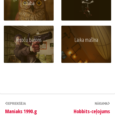
istaba
Ieroču barons
Laika mašīna
IEPRIEKŠĒJA
NĀKAMA
Maniaks 1990.g
Hobbits-ceļojums