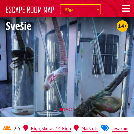
Svešie
14+
2-5
Rīga, Skolas 14, Rīga
Maršruts
Iesakam
Kvests no