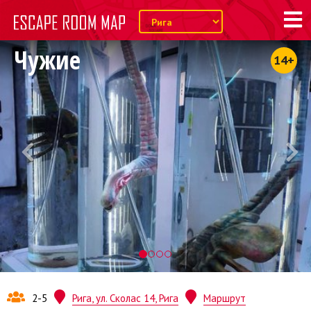
Чужие
14+
2-5
Рига, ул. Сколас 14, Рига
Маршрут