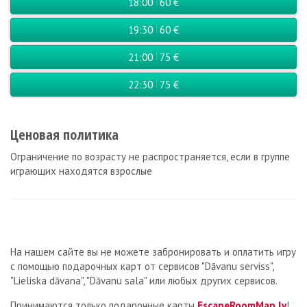
18:00
60 €
19:30
60 €
21:00
75 €
22:30
75 €
Ценовая политика
Ограничение по возрасту не распространяется, если в группе
играющих находятся взрослые
На нашем сайте вы не можете забронировать и оплатить игру
с помощью подарочных карт от сервисов "Dāvanu serviss",
"Lieliska dāvana", "Dāvanu sala" или любых других сервисов.
Принимаются только подарочные карты
EscapeRoomMap.lv
!