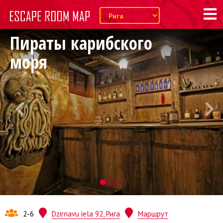
Пираты карибского
моря
2-6
Dzirnavu iela 92, Рига
Маршрут