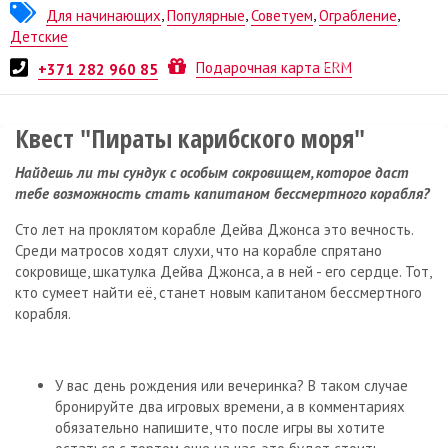
Для начинающих
,
Популярные
,
Советуем
,
Ограбление
,
Детские
Квест от
ESCAPE.LV
Подарочная карта ERM
+371 282 960 85
Квест "Пираты карибского моря"
Найдешь ли ты сундук с особым сокровищем, которое даст
тебе возможность стать капитаном бессмертного корабля?
Сто лет на проклятом корабле Дейва Джонса это вечность.
Среди матросов ходят слухи, что на корабле спрятано
сокровище, шкатулка Дейва Джонса, а в ней - его сердце. Тот,
кто сумеет найти её, станет новым капитаном бессмертного
корабля.
У вас день рождения или вечеринка? В таком случае
бронируйте два игровых времени, а в комментариях
обязательно напишите, что после игры вы хотите