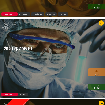
цена от
60
€
Промо код 15%
популярные
ограбление
по фильму
детские
Квест от
6+
Xroom
Эксперимент
2-7
цена от
60
€
Промо код 35%
детские
Квест от
14+
Weasgley