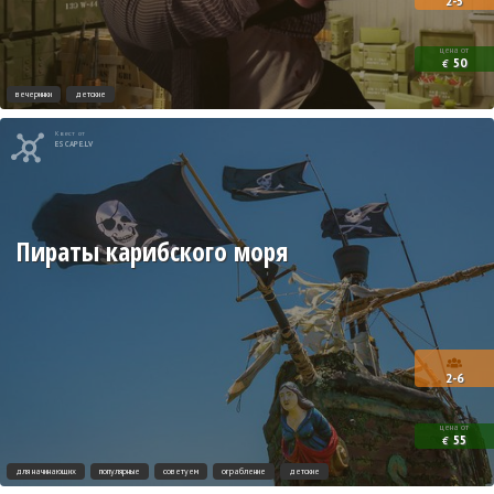
2-5
цена от
50
€
вечеринки
детские
Квест от
ESCAPE.LV
Пираты карибского моря
2-6
цена от
55
€
для начинающих
популярные
советуем
ограбление
детские