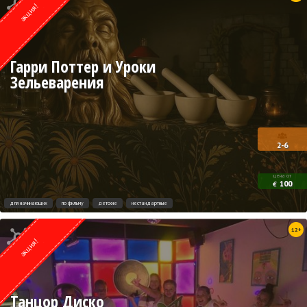
акция!
Гарри Поттер и Уроки
Зельеварения
2-6
цена от
100
€
для начинающих
по фильму
детские
нестандартные
Квест от
12+
Lock Action
акция!
Танцор Диско