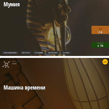
Мумия
2-6
цена от
70
€
для начинающих
советуем
вечеринки
ограбление
детские
Квест от
13+
Xroom
Машина времени