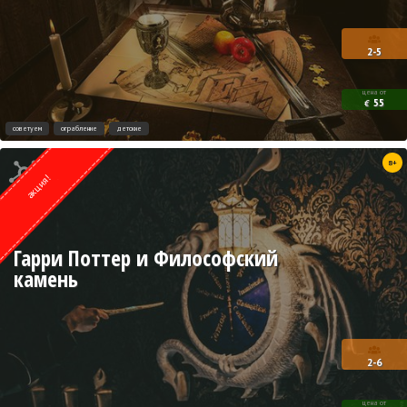
2-5
цена от
55
€
советуем
ограбление
детские
Квест от
8+
Weasgley
акция!
Гарри Поттер и Философский
камень
2-6
цена от