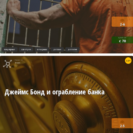
2-6
цена от
70
€
популярные
советуем
вечеринки
детские
детектив
Квест от
12+
Xroom
Джеймс Бонд и ограбление банка
2-5