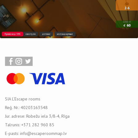
2-6
цена от
60
€
Промо код 35%
советуем
детские
нестандартные
SIA L'Escape rooms
Reģ. Nr.: 40203163548
Jur. adrese: Robežu iela 3/8-4, Rīga
Talrunis: +371 282 960 85
E-pasts: info@escaperoommap.lv