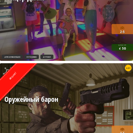
2-5
цена от
50
€
для начинающих
вечеринки
детские
Квест от
12+
Lock Action
акция!
Оружейный барон