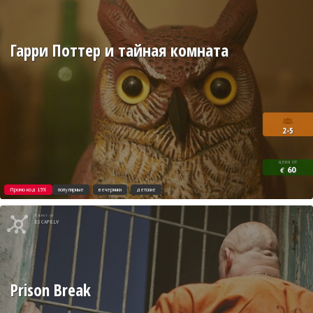
Гарри Поттер и тайная комната
2-5
цена от
60
€
Промо код 15%
популярные
вечеринки
детские
Квест от
ESCAPE.LV
Prison Break