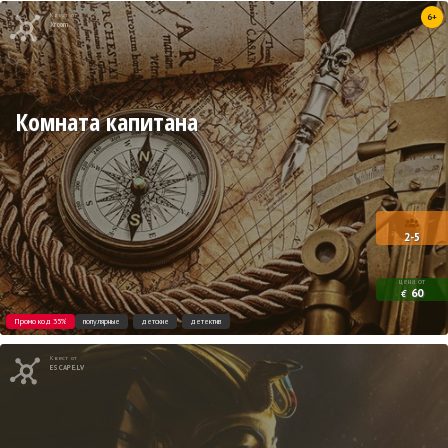
Квест от
6+
Xroom
Комната капитана
2-5
цена от
60
€
Промо код 35%
популярные
детские
детектив
Квест от
ESCAPE.LV