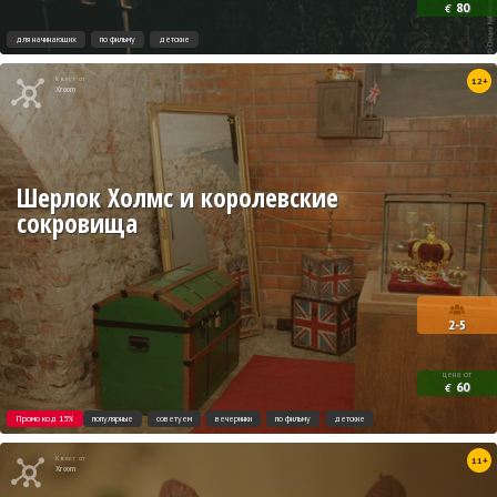
80
€
для начинающих
по фильму
детские
Квест от
12+
Xroom
Шерлок Холмс и королевские
сокровища
2-5
цена от
60
€
Промо код 15%
популярные
советуем
вечеринки
по фильму
детские
Квест от
11+
Xroom