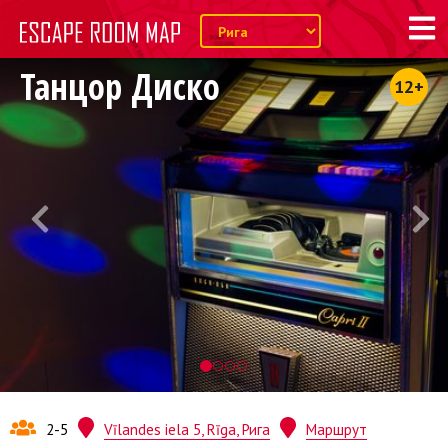
Танцор Диско
12+
2-5
Vīlandes iela 5, Rīga, Рига
Маршрут