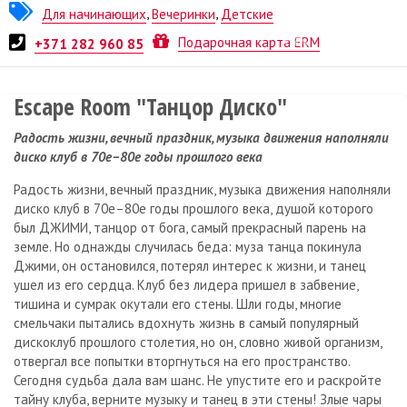
Для начинающих
,
Вечеринки
,
Детские
Квест от
Lock Action
Подарочная карта ERM
+371 282 960 85
Escape Room "Танцор Диско"
Радость жизни, вечный праздник, музыка движения наполняли
диско клуб в 70­е–80­е годы прошлого века
Радость жизни, вечный праздник, музыка движения наполняли
диско клуб в 70­е–80­е годы прошлого века, душой которого
был ДЖИМИ, танцор от бога, самый прекрасный парень на
земле. Но однажды случилась беда: муза танца покинула
Джими, он остановился, потерял интерес к жизни, и танец
ушел из его сердца. Клуб без лидера пришел в забвение,
тишина и сумрак окутали его стены. Шли годы, многие
смельчаки пытались вдохнуть жизнь в самый популярный
дискоклуб прошлого столетия, но он, словно живой организм,
отвергал все попытки вторгнуться на его пространство.
Сегодня судьба дала вам шанс. Не упустите его и раскройте
тайну клуба, верните музыку и танец в эти стены! Злые чары