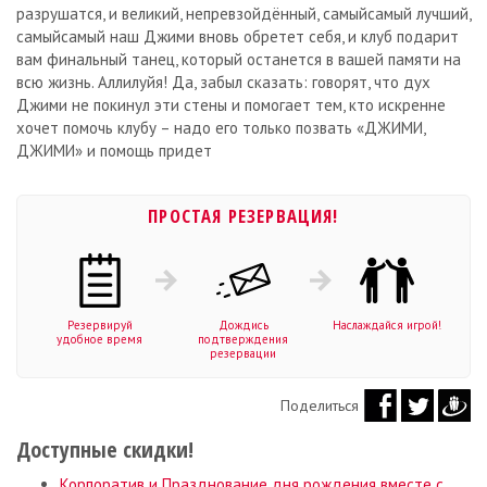
разрушатся, и великий, непревзойдённый, самый­самый лучший,
самый­самый наш Джими вновь обретет себя, и клуб подарит
вам финальный танец, который останется в вашей памяти на
всю жизнь. Аллилуйя! Да, забыл сказать: говорят, что дух
Джими не покинул эти стены и помогает тем, кто искренне
хочет помочь клубу – надо его только позвать «ДЖИМИ,
ДЖИМИ» и помощь придет
ПРОСТАЯ РЕЗЕРВАЦИЯ!
Резервируй
Дождись
Наслаждайся игрой!
удобное время
подтверждения
резервации
Поделиться
Доступные скидки!
Корпоратив и Празднование дня рождения вместе с