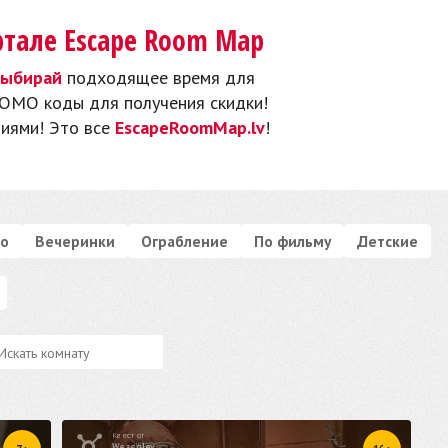
ртале Escape Room Map
ыбирай
подходящее время для
OMO коды для получения скидки!
иями! Это все
EscapeRoomMap.lv
!
о
Вечеринки
Ограбление
По фильму
Детские
Квест от
Weasgley