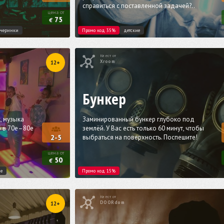
справиться с поставленной задачей?..
цена от
75
€
ечеринки
Промо код 35%
детские
Квест от
Xroom
12+
Бункер
, музыка
Заминированный бункер глубоко под
в 70­е–80­е
землёй. У Вас есть только 60 минут, чтобы
выбраться на поверхность. Поспешите!
2-5
цена от
50
€
ие
Промо код 15%
Квест от
DOORdom
12+