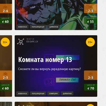
2-6
2-5
цена от
цена от
60
55
€
€
новинка
популярные
детектив
Квест от
ESCAPE.LV
11+
15+
Комната номер 13
Сможете ли вы вернуть украденную картину?
2-5
2-5
цена от
цена от
60
70
€
€
новинка
популярные
советуем
детектив
Квест от