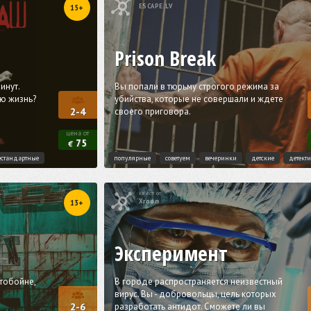
ESCAPE.LV
15+
Prison Break
инут.
Вы попали в тюрьму строгого режима за
ою жизнь?
убийства, которые не совершали и ждете
своего приговора.
2-4
цена от
75
€
естандартные
популярные
советуем
вечеринки
детские
детект
Квест от
Xroom
13+
Эксперимент
тобойне,
В городе распространяется неизвестный
вирус. Вы - добровольцы, цель которых
разработать антидот. Сможете ли вы
2-6