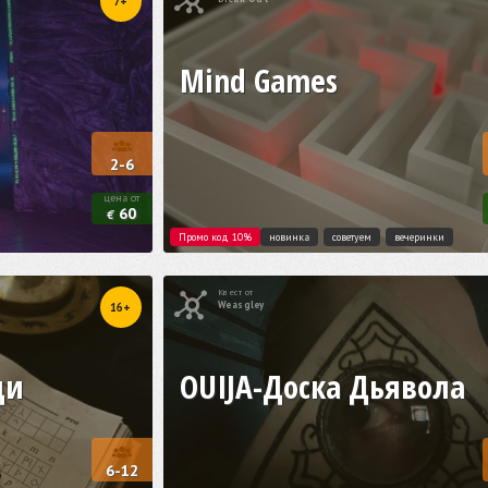
7+
Mind Games
2-6
цена от
60
€
Промо код 10%
новинка
советуем
вечеринки
Квест от
Weasgley
16+
щи
OUIJA-Доска Дьявола
6-12