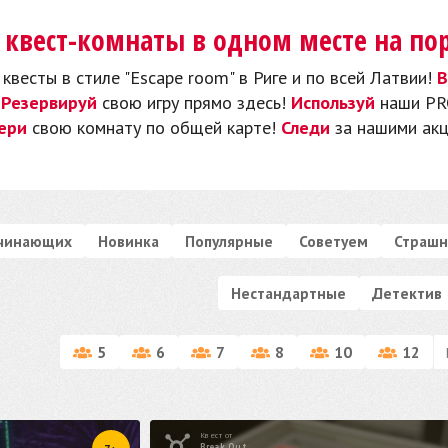
 квест-комнаты в одном месте на по
квесты в стиле "Escape room" в Риге и по всей Латвии!
В
!
Резервируй
свою игру прямо здесь!
Используй
наши PR
ери
свою комнату по общей карте!
Следи
за нашими акц
ачинающих
Новинка
Популярные
Советуем
Страшн
Нестандартные
Детектив
5
6
7
8
10
12
Квест от
Break Out