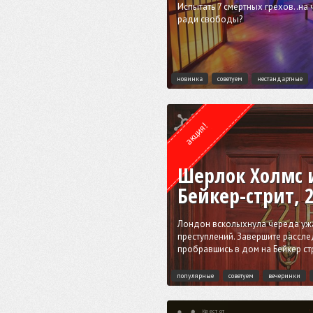
Испытать 7 смертных грехов..на 
ради свободы?
новинка
советуем
нестандартные
Квест от
ESCAPE.LV
акция!
Шерлок Холмс 
Бейкер-стрит, 
Лондон всколыхнула череда уж
преступлений. Завершите рассл
пробравшись в дом на Бейкер ст
популярные
советуем
вечеринки
Квест от