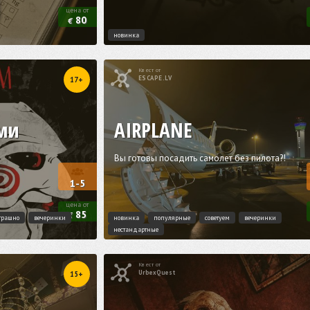
цена от
80
€
новинка
Квест от
ESCAPE.LV
17+
ами
AIRPLANE
Вы готовы посадить самолет без пилота?!
1-5
цена от
85
€
трашно
вечеринки
новинка
популярные
советуем
вечеринки
нестандартные
Квест от
UrbexQuest
15+