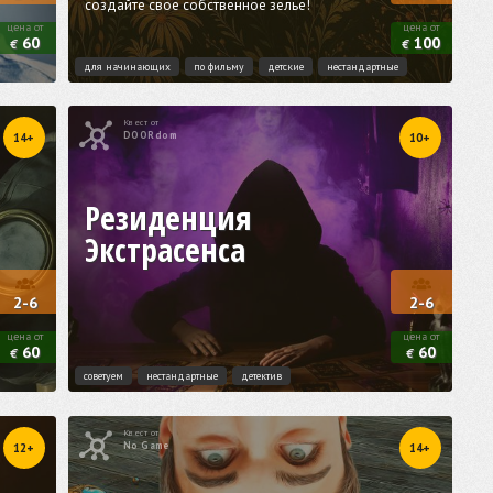
создайте своё собственное зелье!
цена от
цена от
60
100
€
€
для начинающих
по фильму
детские
нестандартные
Квест от
DOORdom
14+
10+
Резиденция
Экстрасенса
2-6
2-6
цена от
цена от
60
60
€
€
советуем
нестандартные
детектив
Квест от
No Game
12+
14+