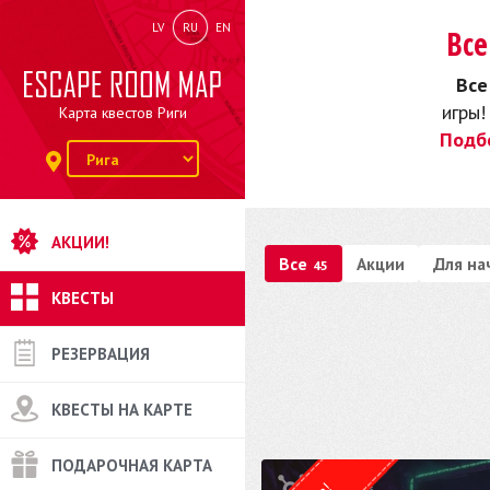
LV
RU
EN
Все
Все
игры
Карта квестов Риги
Подб
АКЦИИ!
Все
Акции
Для н
45
КВЕСТЫ
РЕЗЕРВАЦИЯ
КВЕСТЫ НА КАРТЕ
ПОДАРОЧНАЯ КАРТА
Квест от
SideQuests