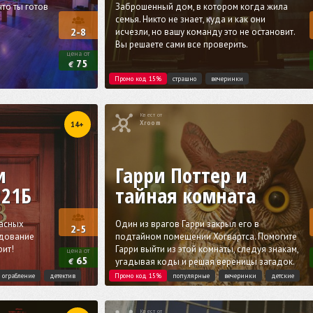
что ты готов
Заброшенный дом, в котором когда жила
семья. Никто не знает, куда и как они
исчезли, но вашу команду это не остановит.
2-8
Вы решаете сами все проверить.
цена от
75
€
Промо код 15%
страшно
вечеринки
Квест от
Xroom
14+
и
Гарри Поттер и
221Б
тайная комната
асных
Один из врагов Гарри закрыл его в
2-5
едование
подтайном помещении Хогвартса. Помогите
рит!
Гарри выйти из этой комнаты, следуя знакам,
цена от
65
угадывая коды и решая вереницы загадок.
€
ограбление
детектив
Промо код 15%
популярные
вечеринки
детские
Квест от