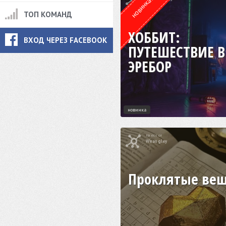
новинка!
ТОП КОМАНД
ХОББИТ:
ВХОД ЧЕРЕЗ FACEBOOK
ПУТЕШЕСТВИЕ В
ЭРЕБОР
новинка
Квест от
Weasgley
Проклятые ве