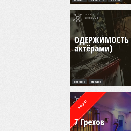
Квест от
Break Out
ОДЕРЖИМОСТЬ 
актёрами)
новинка
страшно
Квест от
ESCAPE.LV
акция!
7 Грехов