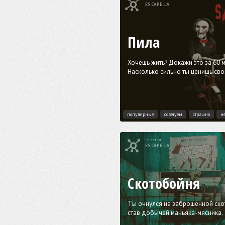
ESCAPE.LV
Пила
Хочешь жить? Докажи это за 60 м
Насколько сильно ты ценишь св
популярные
советуем
страшно
н
Квест от
ESCAPE.LV
Скотобойня
Tы очнулся на заброшенной ско
став добычей маньяка-мясника.