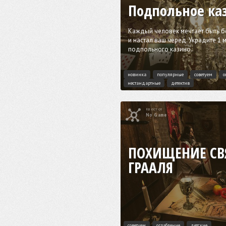
Подпольное ка
Каждый человек мечтает быть б
и настал ваш черед. Украдите 1 
подпольного казино.
новинка
популярные
советуем
о
нестандартные
детектив
Квест от
No Game
ПОХИЩЕНИЕ СВ
ГРААЛЯ
советуем
ограбление
детские