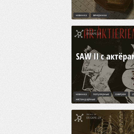
новинка
вечеринки
Квест от
ESCAPE.LV
SAW II с актёр
новинка
популярные
советуем
с
нестандартные
Квест от
ESCAPE.LV