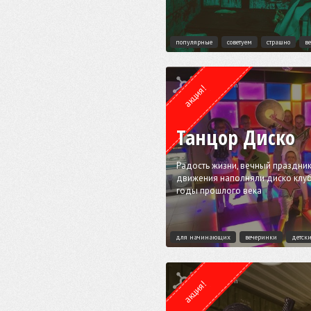
популярные
советуем
страшно
в
Квест от
Lock Action
акция!
Танцор Диско
Радость жизни, вечный праздник
движения наполняли диско клуб 
годы прошлого века
для начинающих
вечеринки
детск
Квест от
Lock Action
акция!