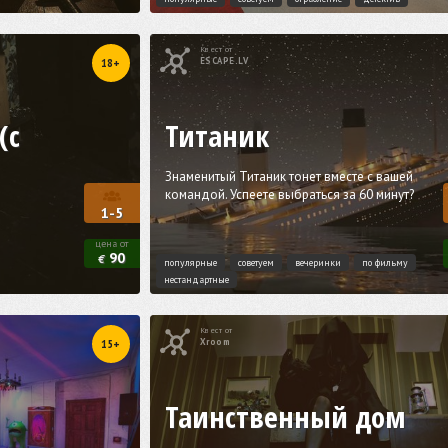
Квест от
ESCAPE.LV
18+
(с
Титаник
Знаменитый Титаник тонет вместе с вашей
командой. Успеете выбраться за 60 минут?
1-5
цена от
90
€
популярные
советуем
вечеринки
по фильму
нестандартные
Квест от
Xroom
15+
Таинственный дом