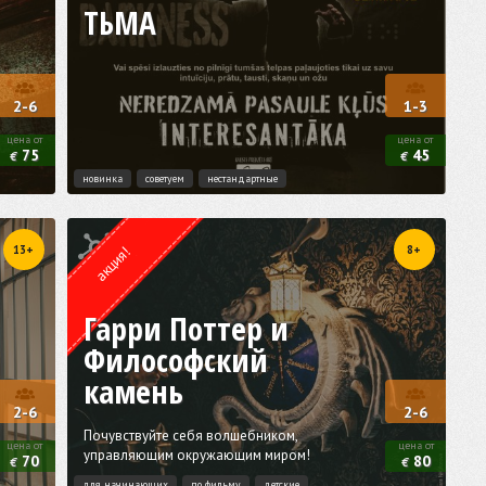
ТЬМА
2-6
1-3
цена от
цена от
75
45
€
€
новинка
советуем
нестандартные
Квест от
Weasgley
13+
8+
акция!
Гарри Поттер и
Философский
камень
2-6
2-6
Почувствуйте себя волшебником,
цена от
цена от
управляющим окружающим миром!
70
80
€
€
для начинающих
по фильму
детские