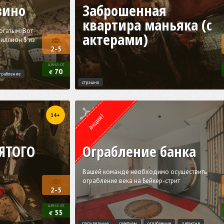
зино
Заброшенная
квартира маньяка (с
огатым. Вот
актерами)
миллион $ из
2-5
цена от
70
€
грабление
страшно
Квест от
ESCAPE.LV
14+
акция!
ЯТОГО
Ограбление банка
Вашей команде необходимо осуществить
ограбление века на Бейкер-стрит
2-5
цена от
55
€
популярные
советуем
ограбление
детектив