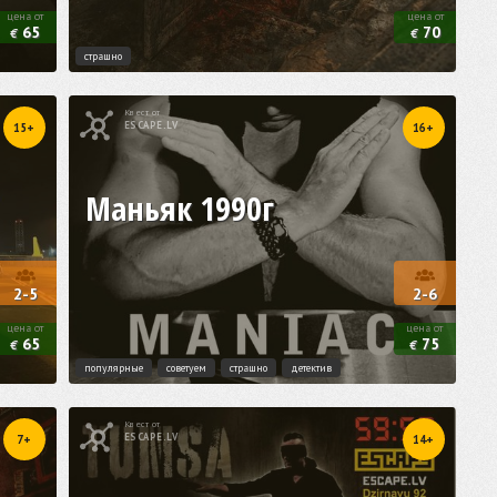
цена от
цена от
65
70
€
€
страшно
Квест от
ESCAPE.LV
15+
16+
Маньяк 1990г
2-5
2-6
цена от
цена от
65
75
€
€
популярные
советуем
страшно
детектив
Квест от
ESCAPE.LV
7+
14+