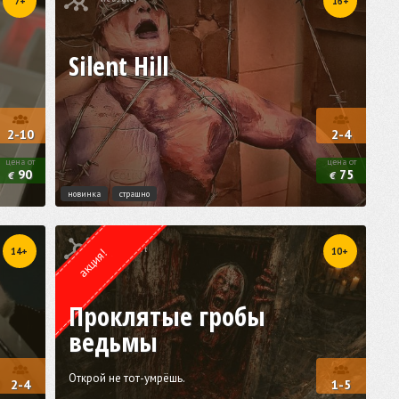
7+
16+
Silent Hill
2-10
2-4
цена от
цена от
90
75
€
€
новинка
страшно
Квест от
UrbexQuest
14+
10+
акция!
Проклятые гробы
ведьмы
Открой не тот-умрёшь.
2-4
1-5