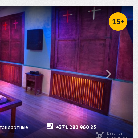
15+
тандартные
+371 282 960 85
Квест от