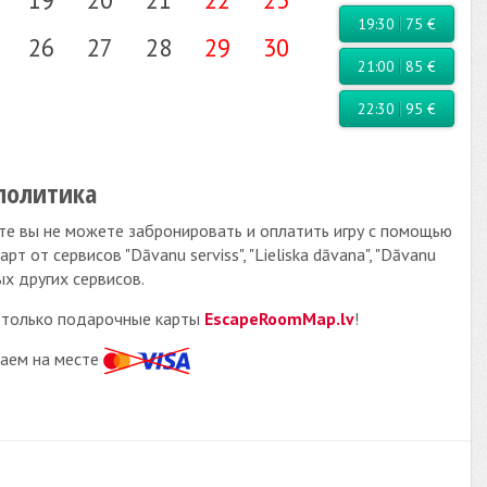
19:30
75 €
26
27
28
29
30
21:00
85 €
22:30
95 €
политика
те вы не можете забронировать и оплатить игру с помощью
т от сервисов "Dāvanu serviss", "Lieliska dāvana", "Dāvanu
ых других сервисов.
только подарочные карты
EscapeRoomMap.lv
!
аем на месте