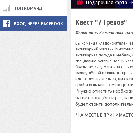
Подарочная карта E
ТОП КОМАНД
Квест "7 Грехов"
ВХОД ЧЕРЕЗ FACEBOOK
Испытать 7 смертных грех
Вы команда кладоискателей и
антикварный магазин. Многочис
антикварная посуда и мебель, д
специально оставил целый клад
Оказывается, у магазина есть х
жажду лёгкой наживы и справил
идёт о лёгких деньгах, вы ока
пройти испытания семью греха
*нужно отметить необходим
банкет после/до игры , нап
будет стоить дополнительн
*НА МЕСТЬЕ ПРИНИМАЕТ