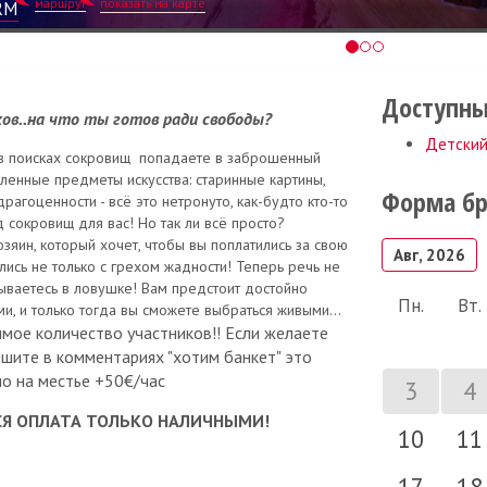
маршрут
показать на карте
RM
Доступны
ов..на что ты готов ради свободы?
Детский
 в поисках сокровищ попадаете в заброшенный
ленные предметы искусства: старинные картины,
Форма б
рагоценности - всё это нетронуто, как-будто кто-то
 сокровищ для вас! Но так ли всё просто?
озяин, который хочет, чтобы вы поплатились за свою
Авг, 2026
ись не только с грехом жадности! Теперь речь не
зываетесь в ловушке! Вам предстоит достойно
Пн.
Вт.
ми, и только тогда вы сможете выбраться живыми…
ое количество участников!! Если желаете
ишите в комментариях "хотим банкет" это
о на местье +50€/час
3
4
СЯ ОПЛАТА ТОЛЬКО НАЛИЧНЫМИ!
10
11
17
18