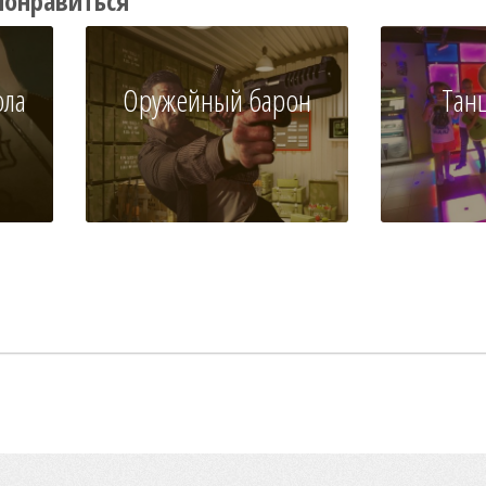
понравиться
ола
Оружейный барон
Тан