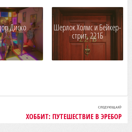
цор Диско
Шерлок Холмс и Бейкер-
стрит, 221Б
СЛЕДУЮЩАЯ
ХОББИТ: ПУТЕШЕСТВИЕ В ЭРЕБОР