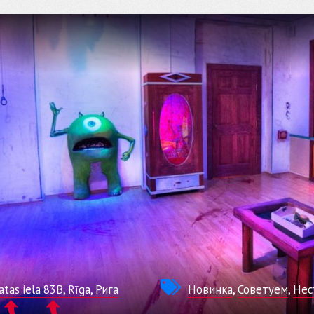
tas iela 83B, Rīga, Рига
Новинка
,
Советуем
,
Нес