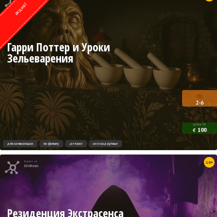
акция!
Гарри Поттер и Уроки
Зельеварения
2-6
цена от
100
€
для начинающих
по фильму
детские
нестандартные
Квест от
10+
DOORdom
Резиденция Экстрасенса