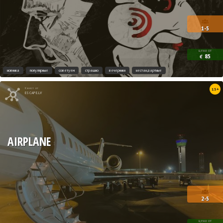
1-5
цена от
85
€
новинка
популярные
советуем
страшно
вечеринки
нестандартные
Квест от
15+
ESCAPE.LV
AIRPLANE
2-5
цена от