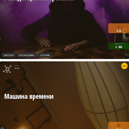
2-6
цена от
60
€
советуем
нестандартные
детектив
Квест от
13+
Xroom
Машина времени