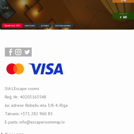
2-6
цена от
60
€
Промо код 35%
советуем
детские
нестандартные
SIA L'Escape rooms
Reģ. Nr.: 40203163548
Jur. adrese: Robežu iela 3/8-4, Rīga
Talrunis: +371 282 960 85
E-pasts: info@escaperoommap.lv