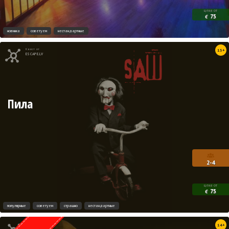
цена от
75
€
новинка
советуем
нестандартные
Квест от
15+
ESCAPE.LV
Пила
2-4
цена от
75
€
популярные
советуем
страшно
нестандартные
Квест от
14+
Weasgley