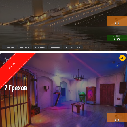
2-6
цена от
75
€
популярные
советуем
вечеринки
по фильму
нестандартные
Квест от
15+
ESCAPE.LV
акция!
7 Грехов
2-8