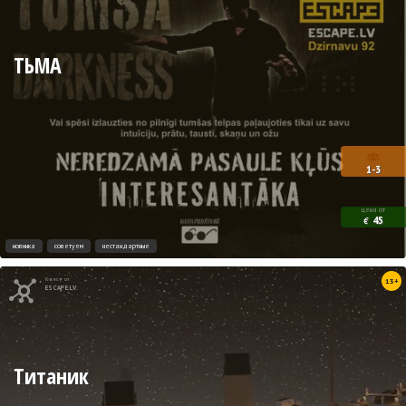
ТЬМА
1-3
цена от
45
€
новинка
советуем
нестандартные
Квест от
13+
ESCAPE.LV
Титаник