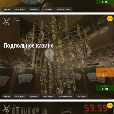
65
€
новинка
популярные
советуем
вечеринки
нестандартные
Квест от
15+
ESCAPE.LV
Подпольное казино
2-5
цена от
70
€
новинка
популярные
советуем
ограбление
нестандартные
детектив
Квест от
14+
ESCAPE.LV