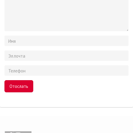
Имя
Эл.почта
Телефон
Surname
Отослать