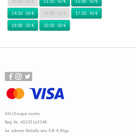
10:00
50 €
11:30
50 €
13:00
50 €
14:30
50 €
16:00
50 €
17:30
50 €
19:00
50 €
20:30
50 €
SIA L'Escape rooms
Reģ. Nr.: 40203163548
Jur. adrese: Robežu iela 3/8-4, Rīga