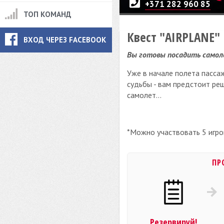
+371 282 960 85
ТОП КОМАНД
Квест "AIRPLANE"
ВХОД ЧЕРЕЗ FACEBOOK
Вы готовы посадить самол
Уже в начале полета пасса
судьбы - вам предстоит ре
самолет...
*Можно участвовать 5 игро
ПР
Резервируй!