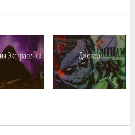
ия Экстрасенса
Джокер