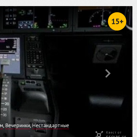
15+
ем
,
Вечеринки
,
Нестандартные
Квест от