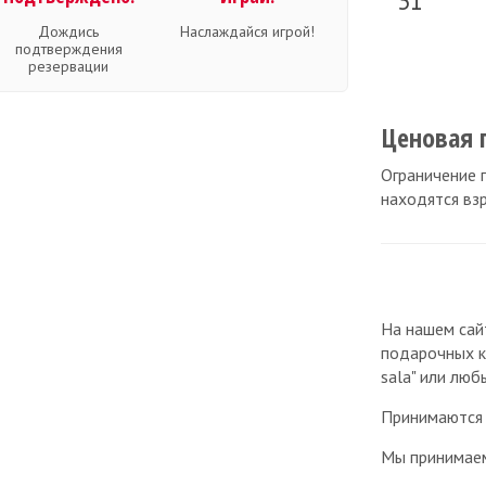
31
Дождись
Наслаждайся игрой!
подтверждения
резервации
Ценовая 
Ограничение п
находятся вз
На нашем сай
подарочных кар
sala" или люб
Принимаются 
Мы принимае