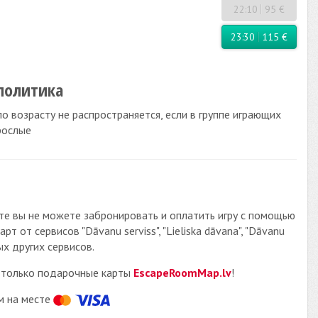
22:10
95 €
23:30
115 €
политика
о возрасту не распространяется, если в группе играющих
рослые
те вы не можете забронировать и оплатить игру с помощью
т от сервисов "Dāvanu serviss", "Lieliska dāvana", "Dāvanu
ых других сервисов.
только подарочные карты
EscapeRoomMap.lv
!
м на месте