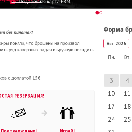
Подарочная карта ERM
Форма б
ет без пилота?!
жиры поняли, что брошены на произвол
Авг, 2026
шить ряд каверзных задач и вручную посадить
Пн.
Вт.
ков с доплатой 15€
3
4
10
11
ОСТАЯ РЕЗЕРВАЦИЯ!
17
18
24
25
Подтверждено!
Играй!