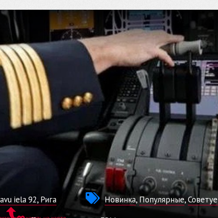
E
avu iela 92, Рига
Новинка
,
Популярные
,
Совету
маршрут
показать на карте