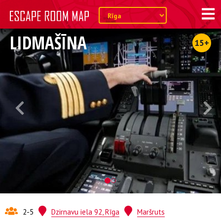
LIDMAŠĪNA
15+
2-5
Dzirnavu iela 92, Rīga
Maršruts