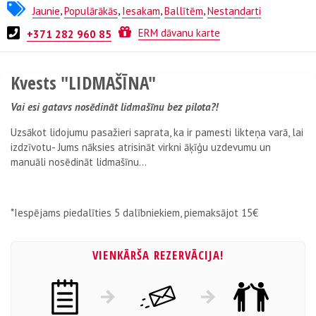
Jaunie
,
Populārākās
,
Iesakam
,
Ballītēm
,
Nestandarti
Kvests no
ESCAPE.LV
ERM dāvanu karte
+371 282 960 85
Kvests "LIDMAŠĪNA"
Vai esi gatavs nosēdināt lidmašīnu bez pilota?!
Uzsākot lidojumu pasažieri saprata, ka ir pamesti likteņa varā, lai
izdzīvotu- Jums nāksies atrisināt virkni āķīģu uzdevumu un
manuāli nosēdināt lidmašīnu...
*Iespējams piedalīties 5 dalībniekiem, piemaksājot 15€
VIENKĀRŠA REZERVĀCIJA!