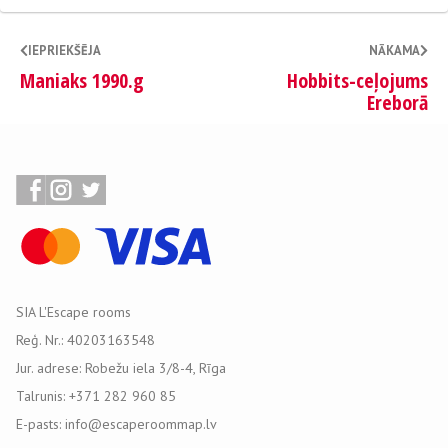
IEPRIEKŠĒJA
NĀKAMA
Maniaks 1990.g
Hobbits-ceļojums
Ereborā
SIA L'Escape rooms
Reģ. Nr.: 40203163548
Jur. adrese: Robežu iela 3/8-4, Rīga
Talrunis: +371 282 960 85
E-pasts: info@escaperoommap.lv