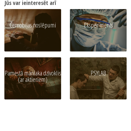
Jūs var ieinteresēt arī
Černobiļas noslēpumi
Eksperiments
Pamestā maniaka dzīvoklis
PSYLAB
(ar aktieriem)