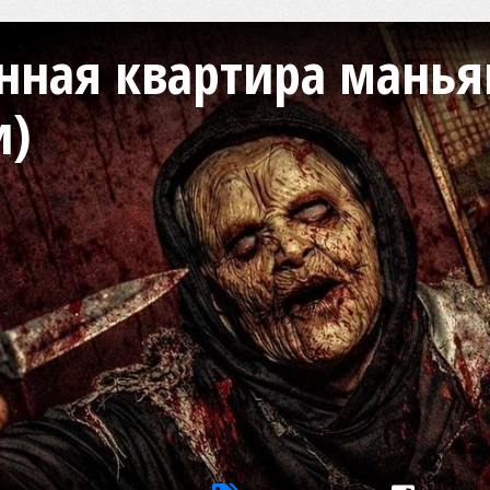
ная квартира маньяк
и)