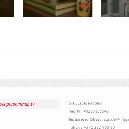
SIA L'Escape rooms
escaperoommap.lv
Reģ. Nr.: 40203163548
Jur. adrese: Robežu iela 3/8-4, Rīg
Talrunis: +371 282 960 85