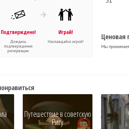
31
Подтверждено!
Играй!
Ценовая 
Дождись
Наслаждайся игрой!
подтверждения
Мы принимае
резервации
понравиться
ола
Путешествие в советскую
Ригу