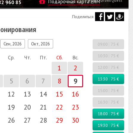
UrbexQuest
Подарочная карта ERM
82 960 85
Поделиться
ронирования
Сен, 2026
Окт, 2026
09:00
75 €
10:30
75 €
Ср.
Чт.
Пт.
Сб.
Вс.
1
2
12:00
75 €
13:30
75 €
5
6
7
8
9
15:00
75 €
12
13
14
15
16
16:30
75 €
19
20
21
22
23
18:00
75 €
26
27
28
29
30
19:30
75 €