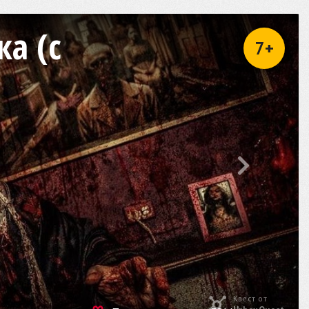
а (с
7+
Квест от