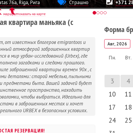
tas 76a, Riga, Рига
Страшно
+371 2
маршрут
показать на карте
ая квартира маньяка (с
Форма б
 от известных блогеров emigrantoos и
Авг, 2026
ленный атмосферой заброшенных квартир
я в мир урбан-исследований (Urbex), где
Пн.
Вт.
олнено загадками и следами прошлого.
иле заброшенной квартиры времен 90х , с
ми деталями: старой мебелью, пыльными
3
4
 предметами быта. Вашей задачей будет
аинственное пространство, находить
10
11
оволомки, чтобы выбраться. Идеально для
естами в заброшенных местах и хочет
17
18
еального URBEX в безопасных условиях.
24
25
ОСТАЯ РЕЗЕРВАЦИЯ!