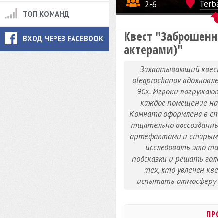
2-6
Terba
ТОП КОМАНД
Квест "Заброшенн
ВХОД ЧЕРЕЗ FACEBOOK
актерами)"
Захватывающий квест,
olegprochanov вдохнов
90х. Игроки погружаютс
каждое помещение нап
Комната оформлена в ст
тщательно воссозданны
артефактами и старыми
исследовать это т
подсказки и решать гол
тех, кто увлечен кв
испытать атмосферу р
ПР