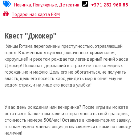
Новинка
,
Популярные
,
Детектив
+371 282 960 85
Квест от
No Game
Подарочная карта ERM
Квест "Джокер"
Улицы Готэма переполнены преступностью, отравляющей
город. В каменных джунглях, охваченных криминалом,
коррупцией и рэкетом рождается легендарный гений хаоса
Джокер! Психопат держащий в страхе не только мирных
горожан, но и мафию. Цель его не обогатиться, не получить
власть, цель его посеять хаос, увидеть мир в огне! Ему не
ведом страх, и на лице его всегда улыбка!
У вас день рождения или вечеринка? После игры вы можете
остаться в банкетном зале и отпраздновать свой праздник,
стоимость номера 50€/час! Оставьте в комментариях заявку,
что вам нужна данная опция, и мы свяжемся с вами по поводу
наличия!