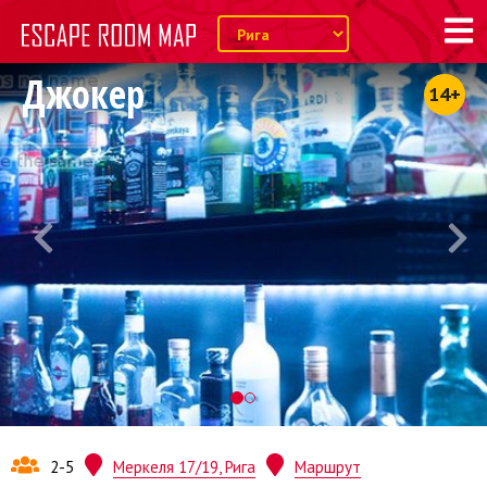
Джокер
14+
2-5
Меркеля 17/19, Рига
Маршрут