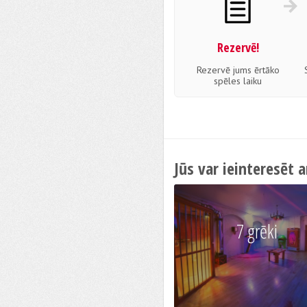
Rezervē!
Rezervē jums ērtāko
spēles laiku
Jūs var ieinteresēt a
7 grēki