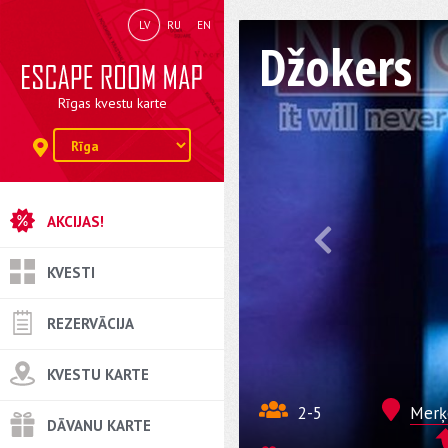
LV
RU
EN
Džokers
Rīgas kvestu karte
AKCIJAS!
KVESTI
REZERVĀCIJA
KVESTU KARTE
2-5
Merķe
DĀVANU KARTE