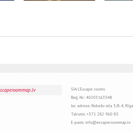
SIA L'Escape rooms
escaperoommap.lv
Reģ. Nr.: 40203163548
Jur. adrese: Robežu iela 3/8-4, Rīg
Talrunis: +371 282 960 85
E-pasts: info@escaperoommap.lv