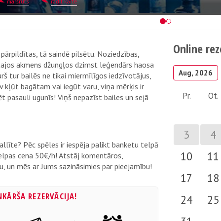
maršruts
rādīt kartē
Online re
pārpildītas, tā saindē pilsētu. Noziedzības,
tajos akmens džungļos dzimst leģendārs haosa
Aug, 2026
rš tur bailēs ne tikai miermīlīgos iedzīvotājus,
av kļūt bagātam vai iegūt varu, viņa mērķis ir
Pr.
Ot.
ēt pasauli ugunīs! Viņš nepazīst bailes un sejā
3
4
allīte? Pēc spēles ir iespēja palikt banketu telpā
10
11
elpas cena 50€/h! Atstāj komentāros,
ju, un mēs ar Jums sazināsimies par pieejamību!
17
18
NKĀRŠA REZERVĀCIJA!
24
25