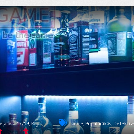
ļa iela 17/19, Rīga
Jaunie
,
Populārākās
,
Detektīv