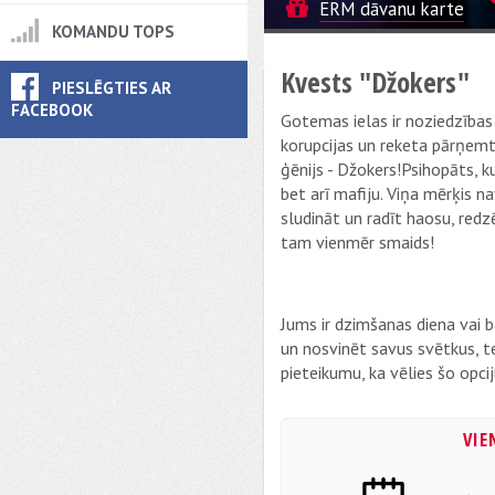
ERM dāvanu karte
KOMANDU TOPS
Kvests "Džokers"
PIESLĒGTIES AR
FACEBOOK
Gotemas ielas ir noziedzības 
korupcijas un reketa pārņem
ģēnijs - Džokers!Psihopāts, ku
bet arī mafiju. Viņa mērķis n
sludināt un radīt haosu, redz
tam vienmēr smaids!
Jums ir dzimšanas diena vai b
un nosvinēt savus svētkus, t
pieteikumu, ka vēlies šo opci
VIE