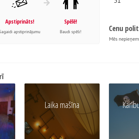
31
Apstiprināts!
Spēlē!
Cenu polit
Sagaidi apstiprinājumu
Baudi spēli!
Мēs nepieņem
rī
Laika mašīna
Karību