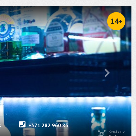
14+
s
+371 282 960 85
Kvests no