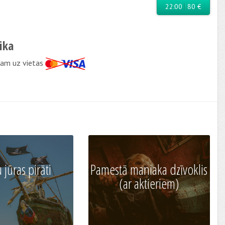
22:00
80 €
ika
am uz vietas
 jūras pirāti
Pamestā maniaka dzīvoklis
(ar aktieriem)