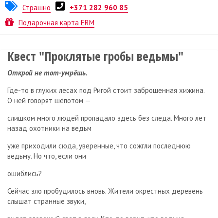
Страшно
+371 282 960 85
Квест от
UrbexQuest
Подарочная карта ERM
Квест "Проклятые гробы ведьмы"
Открой не тот-умрёшь.
Где-то в глухих лесах под Ригой стоит заброшенная хижина.
О ней говорят шёпотом —
слишком много людей пропадало здесь без следа. Много лет
назад охотники на ведьм
уже приходили сюда, уверенные, что сожгли последнюю
ведьму. Но что, если они
ошиблись?
Сейчас зло пробудилось вновь. Жители окрестных деревень
слышат странные звуки,