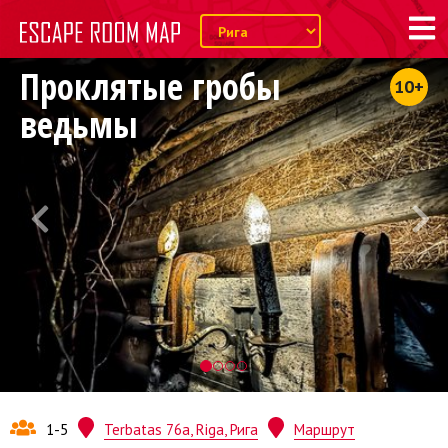
Проклятые гробы
10+
ведьмы
1-5
Terbatas 76a, Riga, Рига
Маршрут