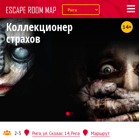
Коллекционер
14+
страхов
2-5
Рига, ул. Сколас 14, Рига
Маршрут