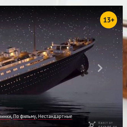
13+
ринки
,
По фильму
,
Нестандартные
Квест от