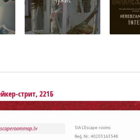
йкер-стрит, 221Б
SIA L'Escape rooms
escaperoommap.lv
Reģ. Nr.: 40203163548