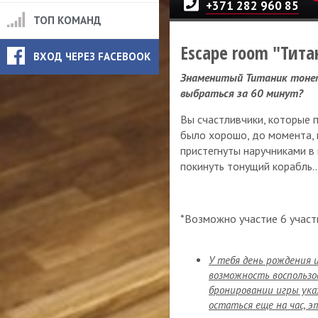
+371 282 960 85
ТОП КОМАНД
Escape room "Тита
ВХОД ЧЕРЕЗ FACEBOOK
Знаменитый Титаник тонет
выбраться за 60 минут?
Вы счастливчики, которые п
было хорошо, до момента, к
пристегнуты наручниками в 
покинуть тонущий корабль..
*Возможно участие 6 участ
У тебя день рождения 
возможность воспользо
бронировании игры ука
остаться еще на час, э