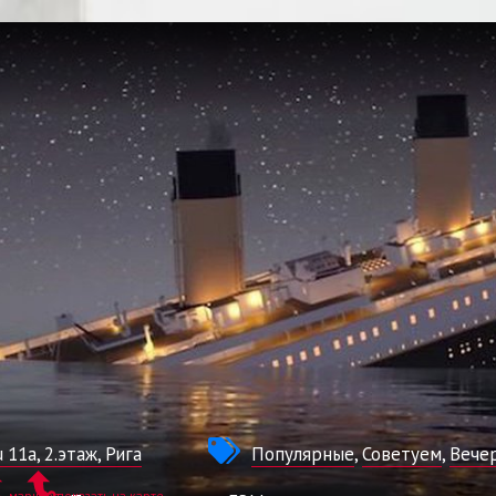
 11a, 2.этаж, Рига
Популярные
,
Советуем
,
Вече
маршрут
показать на карте