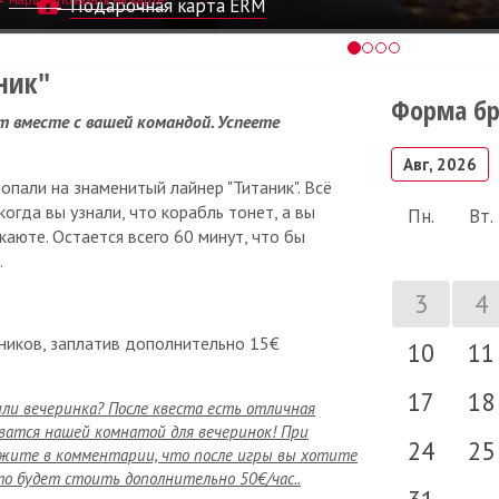
Подарочная карта ERM
ник"
Форма б
 вместе с вашей командой. Успеете
Авг, 2026
опали на знаменитый лайнер "Титаник". Всё
огда вы узнали, что корабль тонет, а вы
Пн.
Вт.
каюте. Остается всего 60 минут, что бы
.
3
4
ников, заплатив дополнительно 15€
10
11
17
18
или вечеринка? После квеста есть отличная
ватся нашей комнатой для вечеринок! При
24
25
жите в комментарии, что после игры вы хотите
то будет стоить дополнительно 50€/час..