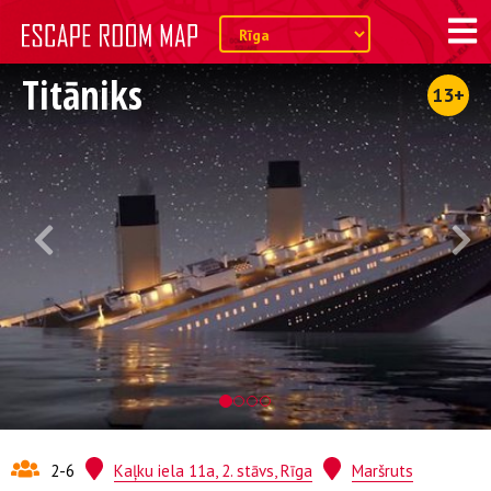
Titāniks
13+
2-6
Kaļku iela 11a, 2. stāvs, Rīga
Maršruts