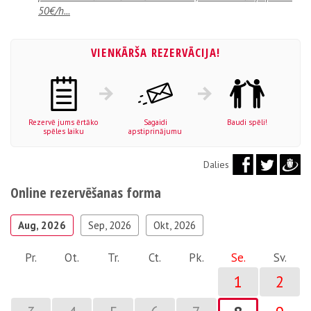
50€/h...
VIENKĀRŠA REZERVĀCIJA!
Rezervē jums ērtāko
Sagaidi
Baudi spēli!
spēles laiku
apstiprinājumu
Dalies
Online rezervēšanas forma
Aug, 2026
Sep, 2026
Okt, 2026
Pr.
Ot.
Tr.
Ct.
Pk.
Se.
Sv.
1
2