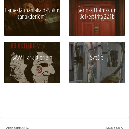
Pamestā maniaka dzīvoklis
Šerloks Holmss un
(ar aktieriem)
Beikerstrīta 221b
SAW II ar aktieriem
Svešie
IEPRIEKŠĒJA
NĀKAMA