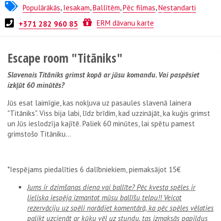
Populārākās
,
Iesakam
,
Ballītēm
,
Pēc filmas
,
Nestandarti
Kvests no
ESCAPE.LV
ERM dāvanu karte
+371 282 960 85
Escape room "Titāniks"
Slavenais Titāniks grimst kopā ar jūsu komandu. Vai paspēsiet
izkļūt 60 minūtēs?
Jūs esat laimīgie, kas nokļuva uz pasaules slavenā lainera
"Titāniks". Viss bija labi, līdz brīdim, kad uzzinājāt, ka kuģis grimst
un Jūs ieslodzīja kajītē. Paliek 60 minūtes, lai spētu pamest
grimstošo Titāniku...
*Iespējams piedalīties 6 dalībniekiem, piemaksājot 15€
Jums ir dzimšanas diena vai ballīte? Pēc kvesta spēles ir
lieliska iespēja izmantot mūsu ballīšu telpu!! Veicot
rezervāciju uz spēli norādiet komentārā, ka pēc spēles vēlaties
palikt uzcienāt ar kūku vēl uz stundu, tas izmaksās papildus